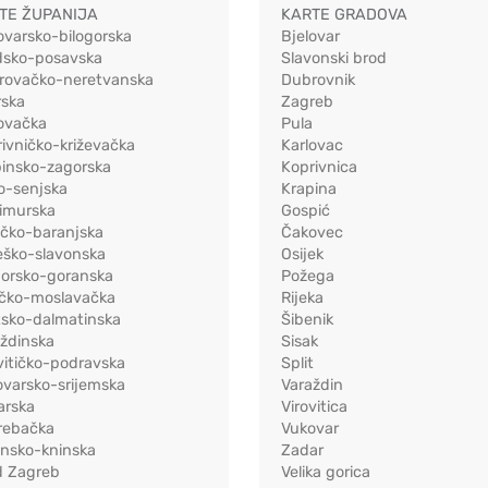
TE ŽUPANIJA
KARTE GRADOVA
ovarsko-bilogorska
Bjelovar
dsko-posavska
Slavonski brod
rovačko-neretvanska
Dubrovnik
rska
Zagreb
ovačka
Pula
ivničko-križevačka
Karlovac
pinsko-zagorska
Koprivnica
o-senjska
Krapina
imurska
Gospić
ečko-baranjska
Čakovec
eško-slavonska
Osijek
morsko-goranska
Požega
ačko-moslavačka
Rijeka
tsko-dalmatinska
Šibenik
ždinska
Sisak
vitičko-podravska
Split
varsko-srijemska
Varaždin
arska
Virovitica
rebačka
Vukovar
ensko-kninska
Zadar
d Zagreb
Velika gorica