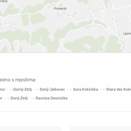
jedno s mjestima:
nci
Gornji Zbilj
Donji Jalšovec
Gora Košnička
Stara Ves Koš
er
Donji Zbilj
Ravnice Desinićke