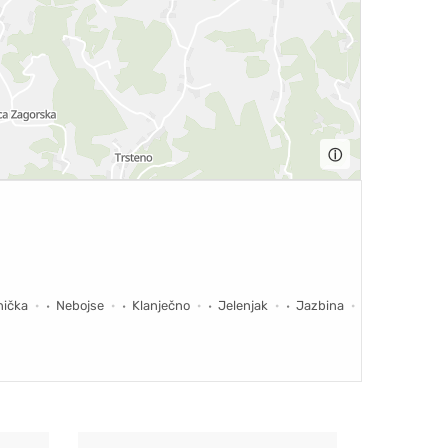
ⓘ
nička
Nebojse
Klanječno
Jelenjak
Jazbina