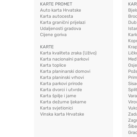
KARTE PROMET
KAR
Auto karta Hrvatske
Bjel
Karta autocesta
Bro
Karta granični prijelazi
Dub
Udaljenosti gradova
Ista
Cijene goriva
Karl
Kopr
KARTE
Kra
Karta kvaliteta zraka (Uživo)
Ličk
Karta nacionalni parkovi
Međ
Karta toplice
Osj
Karta planinarski domovi
Pož
Karta planinski vrhovi
Pri
Karta parkovi prirode
Sis
Karta dvorci i utvrde
Spli
Karta špilje i jame
Vara
Karta dežurne ljekarne
Viro
Karta svjetionici
Vuko
Vinska karta Hrvatske
Zad
Zag
Šib
Gra