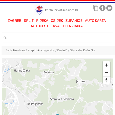
karta-hrvatske.com.hr
ZAGREB
SPLIT
RIJEKA
OSIJEK
ŽUPANIJE
AUTO KARTA
AUTOCESTE
KVALITETA ZRAKA
Karta Hrvatske
/
Krapinsko-zagorska
/
Desinić
/
Stara Ves Košnička