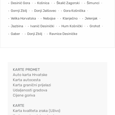
Desinić Gora
Košnica
Škalić Zagorski
Šimunci
Gornji Zbilj
Donji Jalšovec
Gora Košnička
Velika Horvatska
Nebojse
Klanječno
Jelenjak
Jazbina
Ivanić Desinićki
Hum Košnički
Grohot
Gaber
Donji Zbilj
Ravnice Desinićke
KARTE PROMET
Auto karta Hrvatske
Karta autocesta
Karta granični prijelazi
Udaljenosti gradova
Cijene goriva
KARTE
Karta kvaliteta zraka (Uživo)