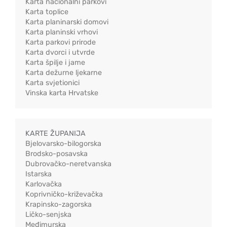
Karta nacionalni parkovi
Karta toplice
Karta planinarski domovi
Karta planinski vrhovi
Karta parkovi prirode
Karta dvorci i utvrde
Karta špilje i jame
Karta dežurne ljekarne
Karta svjetionici
Vinska karta Hrvatske
KARTE ŽUPANIJA
Bjelovarsko-bilogorska
Brodsko-posavska
Dubrovačko-neretvanska
Istarska
Karlovačka
Koprivničko-križevačka
Krapinsko-zagorska
Ličko-senjska
Međimurska