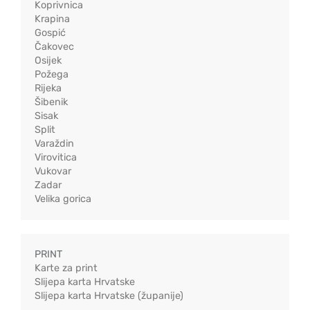
Koprivnica
Krapina
Gospić
Čakovec
Osijek
Požega
Rijeka
Šibenik
Sisak
Split
Varaždin
Virovitica
Vukovar
Zadar
Velika gorica
PRINT
Karte za print
Slijepa karta Hrvatske
Slijepa karta Hrvatske (županije)