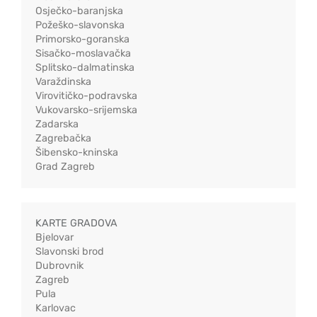
Osječko-baranjska
Požeško-slavonska
Primorsko-goranska
Sisačko-moslavačka
Splitsko-dalmatinska
Varaždinska
Virovitičko-podravska
Vukovarsko-srijemska
Zadarska
Zagrebačka
Šibensko-kninska
Grad Zagreb
KARTE GRADOVA
Bjelovar
Slavonski brod
Dubrovnik
Zagreb
Pula
Karlovac