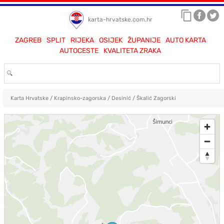
karta-hrvatske.com.hr
ZAGREB
SPLIT
RIJEKA
OSIJEK
ŽUPANIJE
AUTO KARTA
AUTOCESTE
KVALITETA ZRAKA
Karta Hrvatske
/
Krapinsko-zagorska
/
Desinić
/
Škalić Zagorski