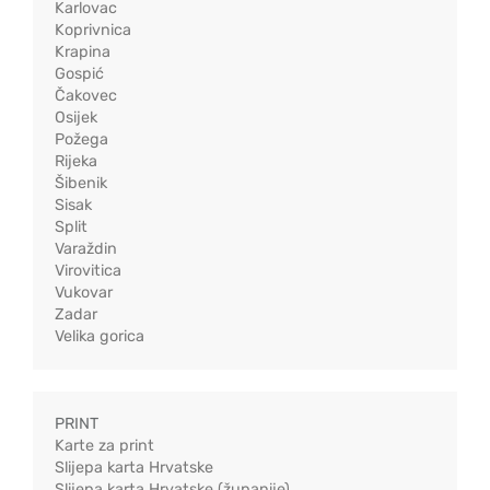
Karlovac
Koprivnica
Krapina
Gospić
Čakovec
Osijek
Požega
Rijeka
Šibenik
Sisak
Split
Varaždin
Virovitica
Vukovar
Zadar
Velika gorica
PRINT
Karte za print
Slijepa karta Hrvatske
Slijepa karta Hrvatske (županije)