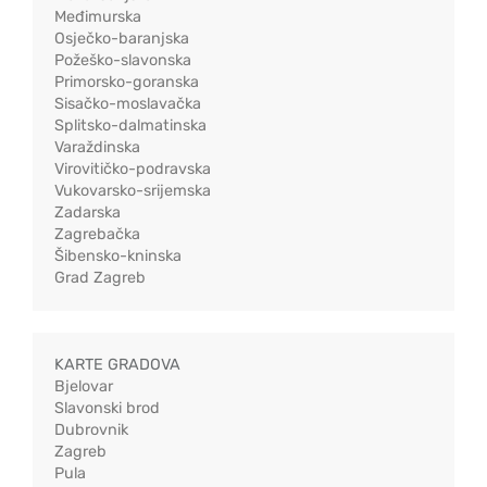
Međimurska
Osječko-baranjska
Požeško-slavonska
Primorsko-goranska
Sisačko-moslavačka
Splitsko-dalmatinska
Varaždinska
Virovitičko-podravska
Vukovarsko-srijemska
Zadarska
Zagrebačka
Šibensko-kninska
Grad Zagreb
KARTE GRADOVA
Bjelovar
Slavonski brod
Dubrovnik
Zagreb
Pula