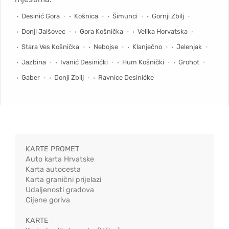
Desinić Gora
Košnica
Šimunci
Gornji Zbilj
Donji Jalšovec
Gora Košnička
Velika Horvatska
Stara Ves Košnička
Nebojse
Klanječno
Jelenjak
Jazbina
Ivanić Desinićki
Hum Košnički
Grohot
Gaber
Donji Zbilj
Ravnice Desinićke
KARTE PROMET
Auto karta Hrvatske
Karta autocesta
Karta granični prijelazi
Udaljenosti gradova
Cijene goriva
KARTE