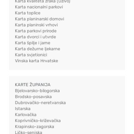
Karta kvaliteta zraka (Uživo)
Karta nacionalni parkovi
Karta toplice
Karta planinarski domovi
Karta planinski vrhovi
Karta parkovi prirode
Karta dvorci i utvrde
Karta špilje i jame
Karta dežurne ljekarne
Karta svjetionici
Vinska karta Hrvatske
KARTE ŽUPANIJA
Bjelovarsko-bilogorska
Brodsko-posavska
Dubrovačko-neretvanska
Istarska
Karlovačka
Koprivničko-križevačka
Krapinsko-zagorska
Ličko-senjska