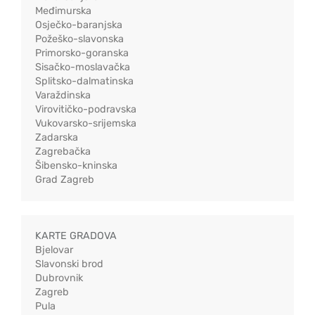
Međimurska
Osječko-baranjska
Požeško-slavonska
Primorsko-goranska
Sisačko-moslavačka
Splitsko-dalmatinska
Varaždinska
Virovitičko-podravska
Vukovarsko-srijemska
Zadarska
Zagrebačka
Šibensko-kninska
Grad Zagreb
KARTE GRADOVA
Bjelovar
Slavonski brod
Dubrovnik
Zagreb
Pula