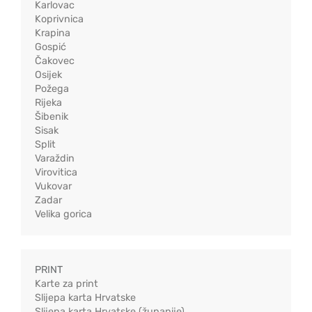
Karlovac
Koprivnica
Krapina
Gospić
Čakovec
Osijek
Požega
Rijeka
Šibenik
Sisak
Split
Varaždin
Virovitica
Vukovar
Zadar
Velika gorica
PRINT
Karte za print
Slijepa karta Hrvatske
Slijepa karta Hrvatske (županije)