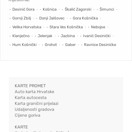
Desinić Gora
Košnica
Škalić Zagorski
Šimunci
Gornji Zbilj
Donji Jalšovec
Gora Košnička
Velika Horvatska
Stara Ves Košnička
Nebojse
Klanječno
Jelenjak
Jazbina
Ivanić Desinićki
Hum Košnički
Grohot
Gaber
Ravnice Desinićke
KARTE PROMET
Auto karta Hrvatske
Karta autocesta
Karta granični prijelazi
Udaljenosti gradova
Cijene goriva
KARTE