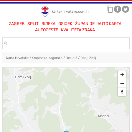
karta-hrvatske.com.hr
ZAGREB
SPLIT
RIJEKA
OSIJEK
ŽUPANIJE
AUTO KARTA
AUTOCESTE
KVALITETA ZRAKA
Karta Hrvatske
/
Krapinsko-zagorska
/
Desinić
/
Donji Zbilj