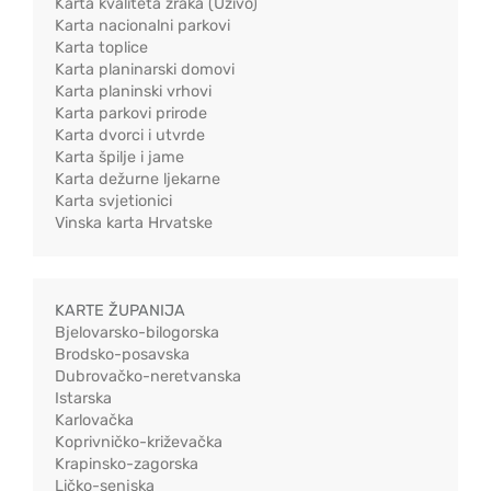
Karta kvaliteta zraka (Uživo)
Karta nacionalni parkovi
Karta toplice
Karta planinarski domovi
Karta planinski vrhovi
Karta parkovi prirode
Karta dvorci i utvrde
Karta špilje i jame
Karta dežurne ljekarne
Karta svjetionici
Vinska karta Hrvatske
KARTE ŽUPANIJA
Bjelovarsko-bilogorska
Brodsko-posavska
Dubrovačko-neretvanska
Istarska
Karlovačka
Koprivničko-križevačka
Krapinsko-zagorska
Ličko-senjska