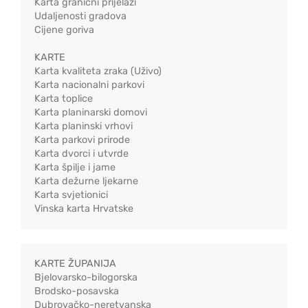
Karta granični prijelazi
Udaljenosti gradova
Cijene goriva
KARTE
Karta kvaliteta zraka (Uživo)
Karta nacionalni parkovi
Karta toplice
Karta planinarski domovi
Karta planinski vrhovi
Karta parkovi prirode
Karta dvorci i utvrde
Karta špilje i jame
Karta dežurne ljekarne
Karta svjetionici
Vinska karta Hrvatske
KARTE ŽUPANIJA
Bjelovarsko-bilogorska
Brodsko-posavska
Dubrovačko-neretvanska