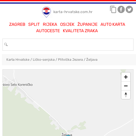
karta-hrvatske.com.hr
ZAGREB
SPLIT
RIJEKA
OSIJEK
ŽUPANIJE
AUTO KARTA
AUTOCESTE
KVALITETA ZRAKA
Karta Hrvatske
/
Ličko-senjska
/
Plitvička Jezera
/
Željava