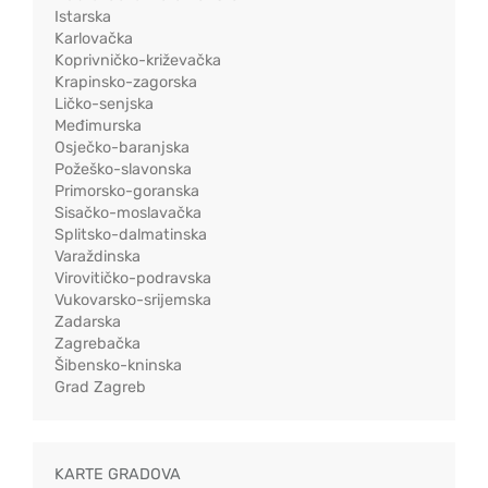
Istarska
Karlovačka
Koprivničko-križevačka
Krapinsko-zagorska
Ličko-senjska
Međimurska
Osječko-baranjska
Požeško-slavonska
Primorsko-goranska
Sisačko-moslavačka
Splitsko-dalmatinska
Varaždinska
Virovitičko-podravska
Vukovarsko-srijemska
Zadarska
Zagrebačka
Šibensko-kninska
Grad Zagreb
KARTE GRADOVA