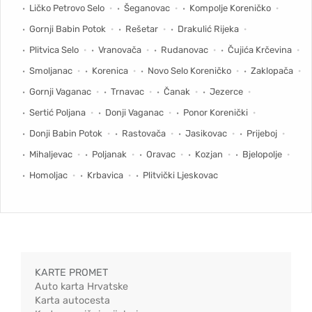
Ličko Petrovo Selo
Šeganovac
Kompolje Koreničko
Gornji Babin Potok
Rešetar
Drakulić Rijeka
Plitvica Selo
Vranovača
Rudanovac
Čujića Krčevina
Smoljanac
Korenica
Novo Selo Koreničko
Zaklopača
Gornji Vaganac
Trnavac
Čanak
Jezerce
Sertić Poljana
Donji Vaganac
Ponor Korenički
Donji Babin Potok
Rastovača
Jasikovac
Prijeboj
Mihaljevac
Poljanak
Oravac
Kozjan
Bjelopolje
Homoljac
Krbavica
Plitvički Ljeskovac
KARTE PROMET
Auto karta Hrvatske
Karta autocesta