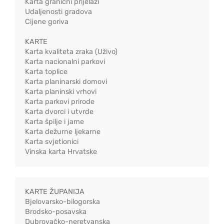
Karta granični prijelazi
Udaljenosti gradova
Cijene goriva
KARTE
Karta kvaliteta zraka (Uživo)
Karta nacionalni parkovi
Karta toplice
Karta planinarski domovi
Karta planinski vrhovi
Karta parkovi prirode
Karta dvorci i utvrde
Karta špilje i jame
Karta dežurne ljekarne
Karta svjetionici
Vinska karta Hrvatske
KARTE ŽUPANIJA
Bjelovarsko-bilogorska
Brodsko-posavska
Dubrovačko-neretvanska