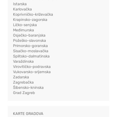
Istarska
Karlovačka
Koprivničko-križevačka
Krapinsko-zagorska
Ličko-senjska
Međimurska
Osječko-baranjska
Požeško-slavonska
Primorsko-goranska
Sisačko-moslavačka
Splitsko-dalmatinska
Varaždinska
Virovitičko-podravska
Vukovarsko-srijemska
Zadarska
Zagrebačka
Šibensko-kninska
Grad Zagreb
KARTE GRADOVA