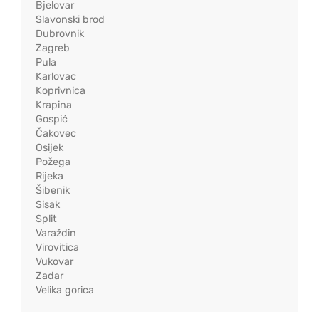
Bjelovar
Slavonski brod
Dubrovnik
Zagreb
Pula
Karlovac
Koprivnica
Krapina
Gospić
Čakovec
Osijek
Požega
Rijeka
Šibenik
Sisak
Split
Varaždin
Virovitica
Vukovar
Zadar
Velika gorica