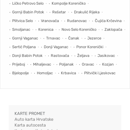
Ličko Petrovo Selo
Kompolje Koreničko
Gornji Babin Potok
Rešetar
Drakulić Rijeka
Plitvica Selo
Vranovača
Rudanovac
Čujića Krčevina
Smoljanac
Korenica
Novo Selo Koreničko
Zaklopača
Gornji Vaganac
Trnavac
Čanak
Jezerce
Sertić Poljana
Donji Vaganac
Ponor Korenički
Donji Babin Potok
Rastovača
Željava
Jasikovac
Prijeboj
Mihaljevac
Poljanak
Oravac
Kozjan
Bjelopolje
Homoljac
Krbavica
Plitvički Ljeskovac
KARTE PROMET
Auto karta Hrvatske
Karta autocesta