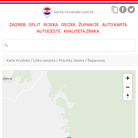
karta-hrvatske.com.hr
ZAGREB
SPLIT
RIJEKA
OSIJEK
ŽUPANIJE
AUTO KARTA
AUTOCESTE
KVALITETA ZRAKA
Karta Hrvatske
/
Ličko-senjska
/
Plitvička Jezera
/
Šeganovac