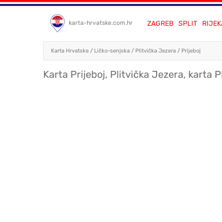
ZAGREB
SPLIT
RIJEK
karta-hrvatske.com.hr
Karta Hrvatske
/
Ličko-senjska
/
Plitvička Jezera
/
Prijeboj
Karta Prijeboj, Plitvička Jezera, karta P