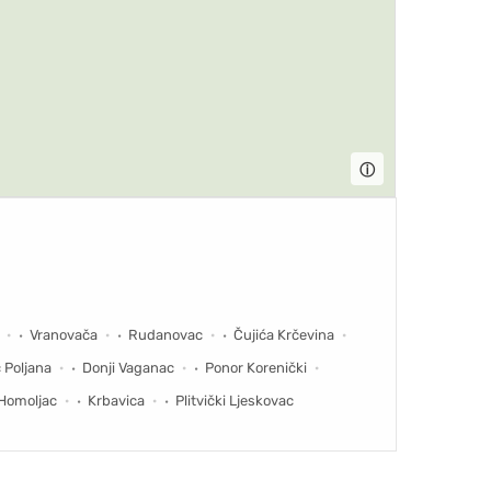
ⓘ
Vranovača
Rudanovac
Čujića Krčevina
ć Poljana
Donji Vaganac
Ponor Korenički
Homoljac
Krbavica
Plitvički Ljeskovac