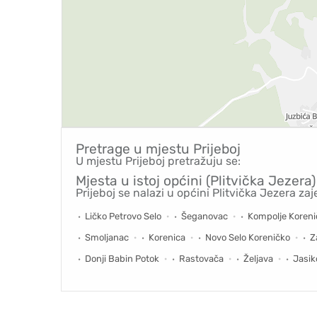
Pretrage u mjestu
Prijeboj
U mjestu Prijeboj pretražuju se:
Mjesta u istoj općini (Plitvička Jezera)
Prijeboj se nalazi u općini Plitvička Jezera za
Ličko Petrovo Selo
Šeganovac
Kompolje Koreni
Smoljanac
Korenica
Novo Selo Koreničko
Z
Donji Babin Potok
Rastovača
Željava
Jasik