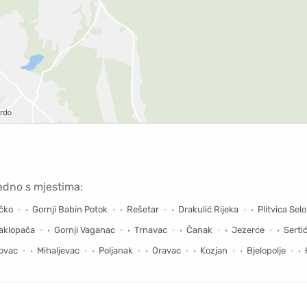
jedno s mjestima:
čko
Gornji Babin Potok
Rešetar
Drakulić Rijeka
Plitvica Selo
aklopača
Gornji Vaganac
Trnavac
Čanak
Jezerce
Serti
ovac
Mihaljevac
Poljanak
Oravac
Kozjan
Bjelopolje