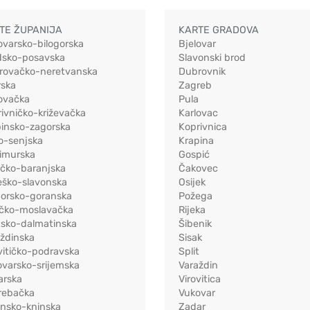
TE ŽUPANIJA
KARTE GRADOVA
ovarsko-bilogorska
Bjelovar
dsko-posavska
Slavonski brod
rovačko-neretvanska
Dubrovnik
rska
Zagreb
ovačka
Pula
ivničko-križevačka
Karlovac
pinsko-zagorska
Koprivnica
o-senjska
Krapina
imurska
Gospić
ečko-baranjska
Čakovec
eško-slavonska
Osijek
morsko-goranska
Požega
ačko-moslavačka
Rijeka
tsko-dalmatinska
Šibenik
ždinska
Sisak
vitičko-podravska
Split
varsko-srijemska
Varaždin
arska
Virovitica
rebačka
Vukovar
ensko-kninska
Zadar