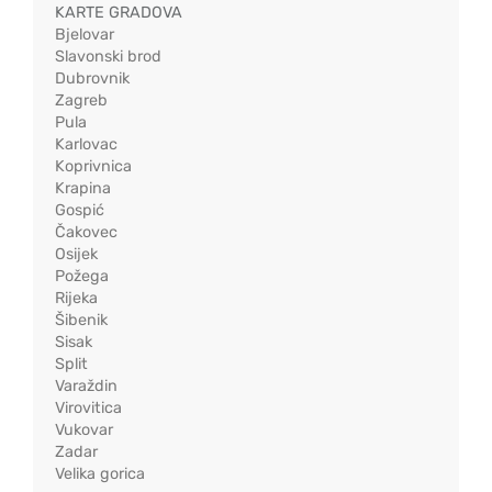
KARTE GRADOVA
Bjelovar
Slavonski brod
Dubrovnik
Zagreb
Pula
Karlovac
Koprivnica
Krapina
Gospić
Čakovec
Osijek
Požega
Rijeka
Šibenik
Sisak
Split
Varaždin
Virovitica
Vukovar
Zadar
Velika gorica