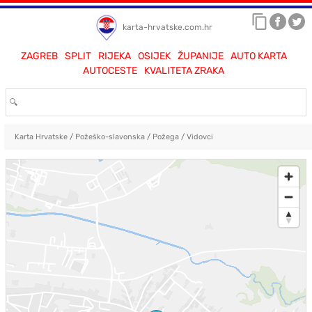
karta-hrvatske.com.hr
ZAGREB
SPLIT
RIJEKA
OSIJEK
ŽUPANIJE
AUTO KARTA
AUTOCESTE
KVALITETA ZRAKA
Karta Hrvatske
/
Požeško-slavonska
/
Požega
/
Vidovci