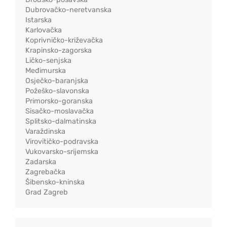
Dubrovačko-neretvanska
Istarska
Karlovačka
Koprivničko-križevačka
Krapinsko-zagorska
Ličko-senjska
Međimurska
Osječko-baranjska
Požeško-slavonska
Primorsko-goranska
Sisačko-moslavačka
Splitsko-dalmatinska
Varaždinska
Virovitičko-podravska
Vukovarsko-srijemska
Zadarska
Zagrebačka
Šibensko-kninska
Grad Zagreb