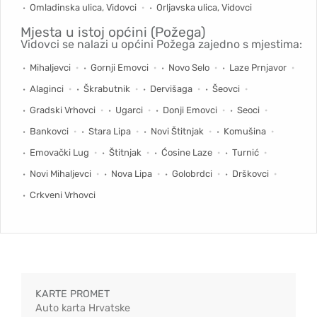
Omladinska ulica, Vidovci
Orljavska ulica, Vidovci
Mjesta u istoj općini (Požega)
Vidovci se nalazi u općini Požega zajedno s mjestima:
Mihaljevci
Gornji Emovci
Novo Selo
Laze Prnjavor
Alaginci
Škrabutnik
Dervišaga
Šeovci
Gradski Vrhovci
Ugarci
Donji Emovci
Seoci
Bankovci
Stara Lipa
Novi Štitnjak
Komušina
Emovački Lug
Štitnjak
Ćosine Laze
Turnić
Novi Mihaljevci
Nova Lipa
Golobrdci
Drškovci
Crkveni Vrhovci
KARTE PROMET
Auto karta Hrvatske