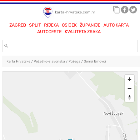
karta-hrvatske.com.hr
ZAGREB
SPLIT
RIJEKA
OSIJEK
ŽUPANIJE
AUTO KARTA
AUTOCESTE
KVALITETA ZRAKA
Karta Hrvatske
/
Požeško-slavonska
/
Požega
/
Gornji Emovci