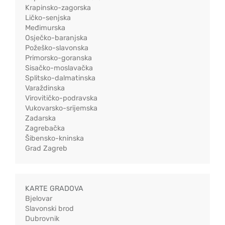
Krapinsko-zagorska
Ličko-senjska
Međimurska
Osječko-baranjska
Požeško-slavonska
Primorsko-goranska
Sisačko-moslavačka
Splitsko-dalmatinska
Varaždinska
Virovitičko-podravska
Vukovarsko-srijemska
Zadarska
Zagrebačka
Šibensko-kninska
Grad Zagreb
KARTE GRADOVA
Bjelovar
Slavonski brod
Dubrovnik