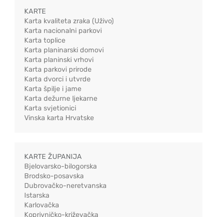
KARTE
Karta kvaliteta zraka (Uživo)
Karta nacionalni parkovi
Karta toplice
Karta planinarski domovi
Karta planinski vrhovi
Karta parkovi prirode
Karta dvorci i utvrde
Karta špilje i jame
Karta dežurne ljekarne
Karta svjetionici
Vinska karta Hrvatske
KARTE ŽUPANIJA
Bjelovarsko-bilogorska
Brodsko-posavska
Dubrovačko-neretvanska
Istarska
Karlovačka
Koprivničko-križevačka