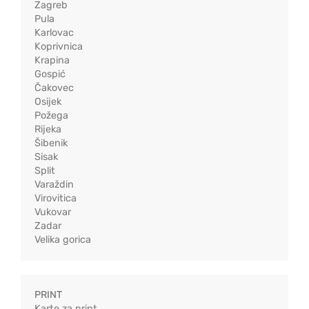
Zagreb
Pula
Karlovac
Koprivnica
Krapina
Gospić
Čakovec
Osijek
Požega
Rijeka
Šibenik
Sisak
Split
Varaždin
Virovitica
Vukovar
Zadar
Velika gorica
PRINT
Karte za print