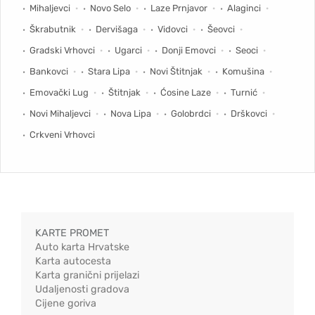
Mihaljevci
Novo Selo
Laze Prnjavor
Alaginci
Škrabutnik
Dervišaga
Vidovci
Šeovci
Gradski Vrhovci
Ugarci
Donji Emovci
Seoci
Bankovci
Stara Lipa
Novi Štitnjak
Komušina
Emovački Lug
Štitnjak
Ćosine Laze
Turnić
Novi Mihaljevci
Nova Lipa
Golobrdci
Drškovci
Crkveni Vrhovci
KARTE PROMET
Auto karta Hrvatske
Karta autocesta
Karta granični prijelazi
Udaljenosti gradova
Cijene goriva