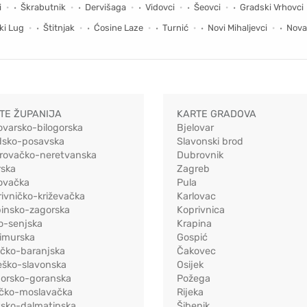
i
Škrabutnik
Dervišaga
Vidovci
Šeovci
Gradski Vrhovci
i Lug
Štitnjak
Ćosine Laze
Turnić
Novi Mihaljevci
Nova
TE ŽUPANIJA
KARTE GRADOVA
ovarsko-bilogorska
Bjelovar
dsko-posavska
Slavonski brod
rovačko-neretvanska
Dubrovnik
rska
Zagreb
ovačka
Pula
ivničko-križevačka
Karlovac
pinsko-zagorska
Koprivnica
o-senjska
Krapina
imurska
Gospić
ečko-baranjska
Čakovec
eško-slavonska
Osijek
morsko-goranska
Požega
ačko-moslavačka
Rijeka
tsko-dalmatinska
Šibenik