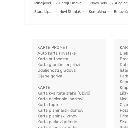
Mihaljevci
Gornji Emovci
Novo Selo
Alaginc
Stara Lipa
Novi Štitnjak
Komušina
Emovačk
KARTE PROMET
KAR
Auto karta Hrvatske
Bjel
Karta autocesta
Bro
Karta granični prijelazi
Dub
Udaljenosti gradova
Ista
Cijene goriva
Karl
Kopr
KARTE
Kra
Karta kvaliteta zraka (Uživo)
Ličk
Karta nacionalni parkovi
Međ
Karta toplice
Osj
Karta planinarski domovi
Pož
Karta planinski vrhovi
Pri
Karta parkovi prirode
Sis
Karta dvorci i utvrde
Spli