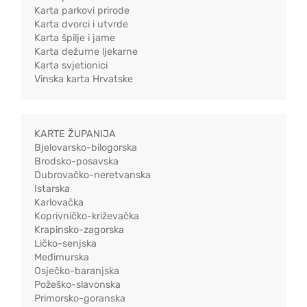
Karta parkovi prirode
Karta dvorci i utvrde
Karta špilje i jame
Karta dežurne ljekarne
Karta svjetionici
Vinska karta Hrvatske
KARTE ŽUPANIJA
Bjelovarsko-bilogorska
Brodsko-posavska
Dubrovačko-neretvanska
Istarska
Karlovačka
Koprivničko-križevačka
Krapinsko-zagorska
Ličko-senjska
Međimurska
Osječko-baranjska
Požeško-slavonska
Primorsko-goranska