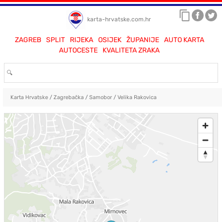
karta-hrvatske.com.hr
ZAGREB
SPLIT
RIJEKA
OSIJEK
ŽUPANIJE
AUTO KARTA
AUTOCESTE
KVALITETA ZRAKA
Karta Hrvatske
/
Zagrebačka
/
Samobor
/
Velika Rakovica