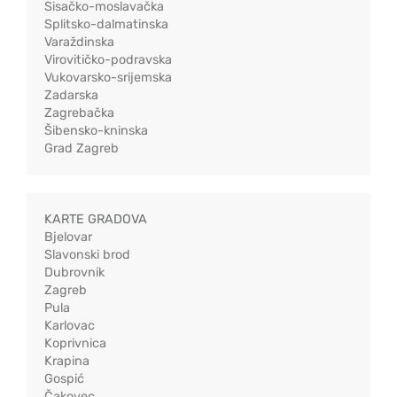
Sisačko-moslavačka
Splitsko-dalmatinska
Varaždinska
Virovitičko-podravska
Vukovarsko-srijemska
Zadarska
Zagrebačka
Šibensko-kninska
Grad Zagreb
KARTE GRADOVA
Bjelovar
Slavonski brod
Dubrovnik
Zagreb
Pula
Karlovac
Koprivnica
Krapina
Gospić
Čakovec