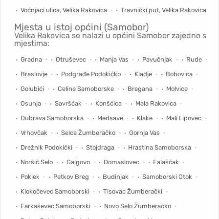
Voćnjaci ulica, Velika Rakovica
Travnički put, Velika Rakovica
Mjesta u istoj općini (Samobor)
Velika Rakovica se nalazi u općini Samobor zajedno s
mjestima:
Gradna
Otruševec
Manja Vas
Pavučnjak
Rude
Braslovje
Podgrađe Podokićko
Kladje
Bobovica
Golubići
Celine Samoborske
Bregana
Molvice
Osunja
Savršćak
Konšćica
Mala Rakovica
Dubrava Samoborska
Medsave
Klake
Mali Lipovec
Vrhovčak
Selce Žumberačko
Gornja Vas
Drežnik Podokićki
Stojdraga
Hrastina Samoborska
Noršić Selo
Galgovo
Domaslovec
Falašćak
Poklek
Petkov Breg
Budinjak
Samoborski Otok
Klokočevec Samoborski
Tisovac Žumberački
Farkaševec Samoborski
Novo Selo Žumberačko