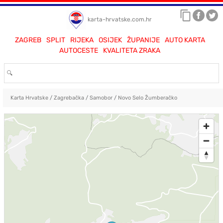
karta-hrvatske.com.hr
ZAGREB
SPLIT
RIJEKA
OSIJEK
ŽUPANIJE
AUTO KARTA
AUTOCESTE
KVALITETA ZRAKA
Karta Hrvatske
/
Zagrebačka
/
Samobor
/
Novo Selo Žumberačko