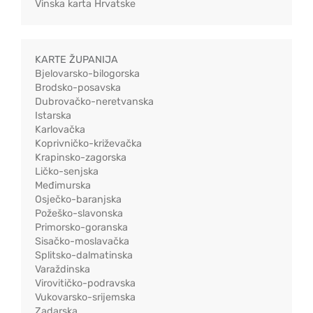
Vinska karta Hrvatske
KARTE ŽUPANIJA
Bjelovarsko-bilogorska
Brodsko-posavska
Dubrovačko-neretvanska
Istarska
Karlovačka
Koprivničko-križevačka
Krapinsko-zagorska
Ličko-senjska
Međimurska
Osječko-baranjska
Požeško-slavonska
Primorsko-goranska
Sisačko-moslavačka
Splitsko-dalmatinska
Varaždinska
Virovitičko-podravska
Vukovarsko-srijemska
Zadarska