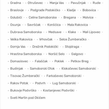
Gradna
Otruševec
Manja Vas
Pavučnjak
Rude
Braslovje
Podgrađe Podokićko
Kladje
Bobovica
Golubići
Celine Samoborske
Bregana
Molvice
Osunja
Savršćak
Konšćica
Mala Rakovica
Dubrava Samoborska
Medsave
Klake
Mali Lipovec
Velika Rakovica
Vrhovčak
Selce Žumberačko
Gornja Vas
Drežnik Podokićki
Stojdraga
Hrastina Samoborska
Noršić Selo
Galgovo
Domaslovec
Falašćak
Poklek
Petkov Breg
Budinjak
Samoborski Otok
Klokočevec Samoborski
Tisovac Žumberački
Farkaševec Samoborski
Rakov Potok
Podvrh
Lug Samoborski
Bukovje Podvrško
Kostanjevec Podvrški
Sveti Martin pod Okićem