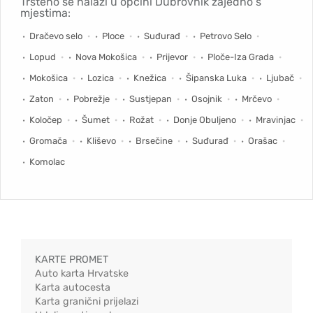
Trsteno se nalazi u općini Dubrovnik zajedno s
mjestima:
Dračevo selo
Ploce
Suđurađ
Petrovo Selo
Lopud
Nova Mokošica
Prijevor
Ploče-Iza Grada
Mokošica
Lozica
Knežica
Šipanska Luka
Ljubač
Zaton
Pobrežje
Sustjepan
Osojnik
Mrčevo
Koločep
Šumet
Rožat
Donje Obuljeno
Mravinjac
Gromača
Kliševo
Brsečine
Suđurađ
Orašac
Komolac
KARTE PROMET
Auto karta Hrvatske
Karta autocesta
Karta granični prijelazi