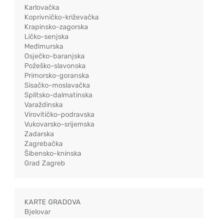
Karlovačka
Koprivničko-križevačka
Krapinsko-zagorska
Ličko-senjska
Međimurska
Osječko-baranjska
Požeško-slavonska
Primorsko-goranska
Sisačko-moslavačka
Splitsko-dalmatinska
Varaždinska
Virovitičko-podravska
Vukovarsko-srijemska
Zadarska
Zagrebačka
Šibensko-kninska
Grad Zagreb
KARTE GRADOVA
Bjelovar