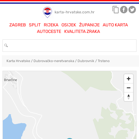
karta-hrvatske.com.hr
ZAGREB
SPLIT
RIJEKA
OSIJEK
ŽUPANIJE
AUTO KARTA
AUTOCESTE
KVALITETA ZRAKA
Karta Hrvatske
/
Dubrovačko-neretvanska
/
Dubrovnik
/
Trsteno