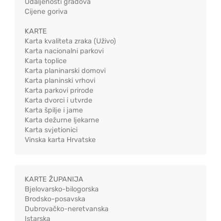
Udaljenosti gradova
Cijene goriva
KARTE
Karta kvaliteta zraka (Uživo)
Karta nacionalni parkovi
Karta toplice
Karta planinarski domovi
Karta planinski vrhovi
Karta parkovi prirode
Karta dvorci i utvrde
Karta špilje i jame
Karta dežurne ljekarne
Karta svjetionici
Vinska karta Hrvatske
KARTE ŽUPANIJA
Bjelovarsko-bilogorska
Brodsko-posavska
Dubrovačko-neretvanska
Istarska