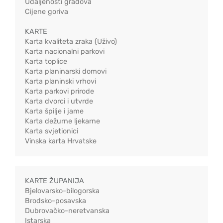
Udaljenosti gradova
Cijene goriva
KARTE
Karta kvaliteta zraka (Uživo)
Karta nacionalni parkovi
Karta toplice
Karta planinarski domovi
Karta planinski vrhovi
Karta parkovi prirode
Karta dvorci i utvrde
Karta špilje i jame
Karta dežurne ljekarne
Karta svjetionici
Vinska karta Hrvatske
KARTE ŽUPANIJA
Bjelovarsko-bilogorska
Brodsko-posavska
Dubrovačko-neretvanska
Istarska