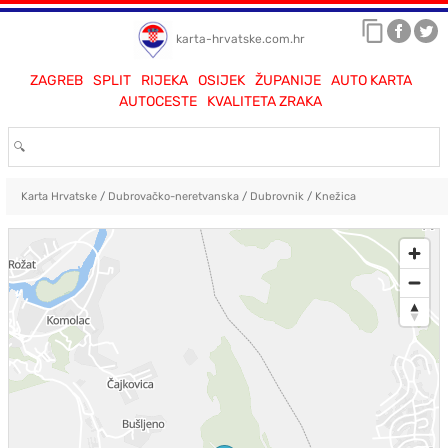
karta-hrvatske.com.hr
ZAGREB
SPLIT
RIJEKA
OSIJEK
ŽUPANIJE
AUTO KARTA
AUTOCESTE
KVALITETA ZRAKA
Karta Hrvatske
/
Dubrovačko-neretvanska
/
Dubrovnik
/
Knežica