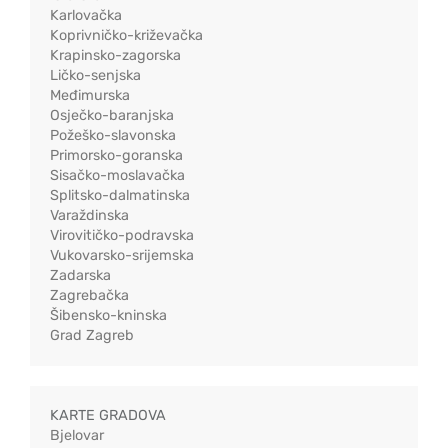
Karlovačka
Koprivničko-križevačka
Krapinsko-zagorska
Ličko-senjska
Međimurska
Osječko-baranjska
Požeško-slavonska
Primorsko-goranska
Sisačko-moslavačka
Splitsko-dalmatinska
Varaždinska
Virovitičko-podravska
Vukovarsko-srijemska
Zadarska
Zagrebačka
Šibensko-kninska
Grad Zagreb
KARTE GRADOVA
Bjelovar