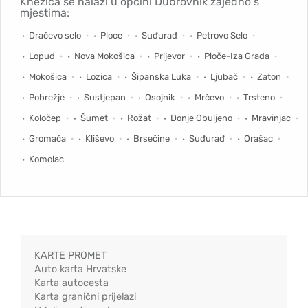
Knežica se nalazi u općini Dubrovnik zajedno s
mjestima:
Dračevo selo
Ploce
Suđurađ
Petrovo Selo
Lopud
Nova Mokošica
Prijevor
Ploče-Iza Grada
Mokošica
Lozica
Šipanska Luka
Ljubač
Zaton
Pobrežje
Sustjepan
Osojnik
Mrčevo
Trsteno
Koločep
Šumet
Rožat
Donje Obuljeno
Mravinjac
Gromača
Kliševo
Brsečine
Suđurađ
Orašac
Komolac
KARTE PROMET
Auto karta Hrvatske
Karta autocesta
Karta granični prijelazi