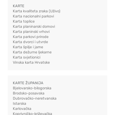
KARTE
Karta kvaliteta zraka (Uživo)
Karta nacionalni parkovi
Karta toplice
Karta planinarski domovi
Karta planinski vrhovi
Karta parkovi prirode
Karta dvorci i utvrde
Karta špilje i jame
Karta dežurne ljekarne
Karta svjetionici
Vinska karta Hrvatske
KARTE ŽUPANIJA
Bjelovarsko-bilogorska
Brodsko-posavska
Dubrovačko-neretvanska
Istarska
Karlovačka
Koprivničko-križevačka