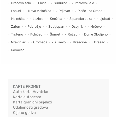
Dračevo selo
Ploce
Suđurađ
Petrovo Selo
Lopud
Nova Mokošica
Prijevor
Ploče-Iza Grada
Mokošica
Lozica
Knežica
Šipanska Luka
Ljubač
Zaton
Pobrežje
Sustjepan
Osojnik
Mrčevo
Trsteno
Koločep
Šumet
Rožat
Donje Obuljeno
Mravinjac
Gromača
Kliševo
Brsečine
Orašac
Komolac
KARTE PROMET
Auto karta Hrvatske
Karta autocesta
Karta granični prijelazi
Udaljenosti gradova
Cijene goriva