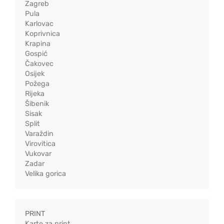
Zagreb
Pula
Karlovac
Koprivnica
Krapina
Gospić
Čakovec
Osijek
Požega
Rijeka
Šibenik
Sisak
Split
Varaždin
Virovitica
Vukovar
Zadar
Velika gorica
PRINT
Karte za print