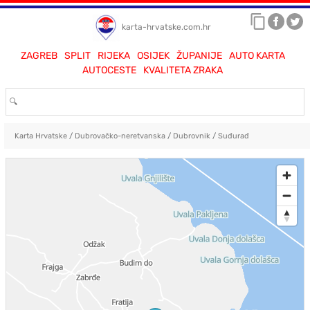
karta-hrvatske.com.hr
ZAGREB
SPLIT
RIJEKA
OSIJEK
ŽUPANIJE
AUTO KARTA
AUTOCESTE
KVALITETA ZRAKA
Karta Hrvatske
/
Dubrovačko-neretvanska
/
Dubrovnik
/
Suđurađ