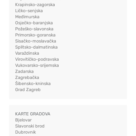
Krapinsko-zagorska
Ličko-senjska
Međimurska
Osječko-baranjska
Požeško-slavonska
Primorsko-goranska
Sisačko-moslavačka
Splitsko-dalmatinska
Varaždinska
Virovitičko-podravska
Vukovarsko-srijemska
Zadarska
Zagrebačka
Šibensko-kninska
Grad Zagreb
KARTE GRADOVA
Bjelovar
Slavonski brod
Dubrovnik