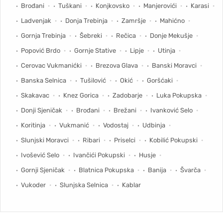
Brođani
Tuškani
Konjkovsko
Manjerovići
Karasi
Ladvenjak
Donja Trebinja
Zamršje
Mahićno
Gornja Trebinja
Šebreki
Rečica
Donje Mekušje
Popović Brdo
Gornje Stative
Lipje
Utinja
Cerovac Vukmanićki
Brezova Glava
Banski Moravci
Banska Selnica
Tušilović
Okić
Goršćaki
Skakavac
Knez Gorica
Zadobarje
Luka Pokupska
Donji Sjeničak
Brođani
Brežani
Ivanković Selo
Koritinja
Vukmanić
Vodostaj
Udbinja
Slunjski Moravci
Ribari
Priselci
Kobilić Pokupski
Ivošević Selo
Ivančići Pokupski
Husje
Gornji Sjeničak
Blatnica Pokupska
Banija
Švarča
Vukoder
Slunjska Selnica
Kablar