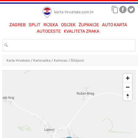
karta-hrvatske.com.hr
ZAGREB
SPLIT
RIJEKA
OSIJEK
ŽUPANIJE
AUTO KARTA
AUTOCESTE
KVALITETA ZRAKA
Karta Hrvatske
/
Karlovačka
/
Karlovac
/
Šišljavić