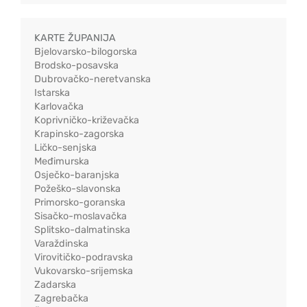
KARTE ŽUPANIJA
Bjelovarsko-bilogorska
Brodsko-posavska
Dubrovačko-neretvanska
Istarska
Karlovačka
Koprivničko-križevačka
Krapinsko-zagorska
Ličko-senjska
Međimurska
Osječko-baranjska
Požeško-slavonska
Primorsko-goranska
Sisačko-moslavačka
Splitsko-dalmatinska
Varaždinska
Virovitičko-podravska
Vukovarsko-srijemska
Zadarska
Zagrebačka