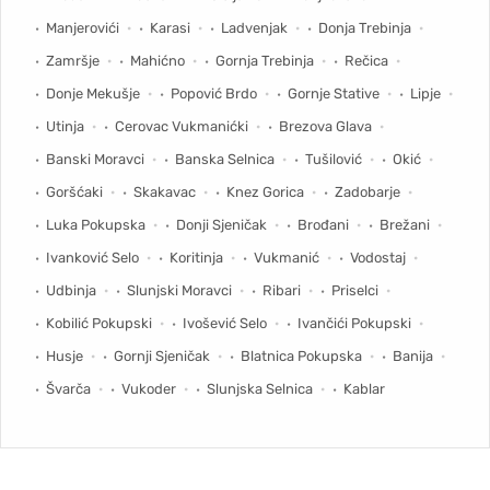
Manjerovići
Karasi
Ladvenjak
Donja Trebinja
Zamršje
Mahićno
Gornja Trebinja
Rečica
Donje Mekušje
Popović Brdo
Gornje Stative
Lipje
Utinja
Cerovac Vukmanićki
Brezova Glava
Banski Moravci
Banska Selnica
Tušilović
Okić
Goršćaki
Skakavac
Knez Gorica
Zadobarje
Luka Pokupska
Donji Sjeničak
Brođani
Brežani
Ivanković Selo
Koritinja
Vukmanić
Vodostaj
Udbinja
Slunjski Moravci
Ribari
Priselci
Kobilić Pokupski
Ivošević Selo
Ivančići Pokupski
Husje
Gornji Sjeničak
Blatnica Pokupska
Banija
Švarča
Vukoder
Slunjska Selnica
Kablar