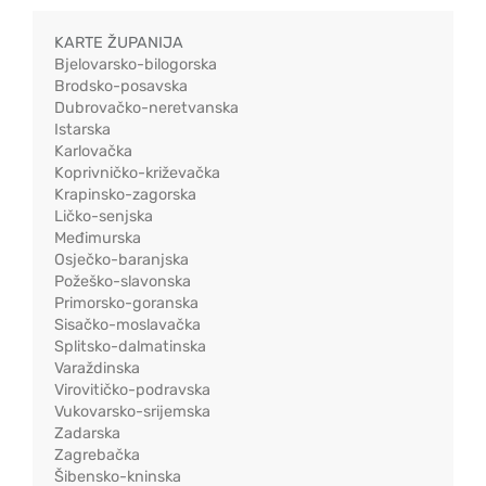
KARTE ŽUPANIJA
Bjelovarsko-bilogorska
Brodsko-posavska
Dubrovačko-neretvanska
Istarska
Karlovačka
Koprivničko-križevačka
Krapinsko-zagorska
Ličko-senjska
Međimurska
Osječko-baranjska
Požeško-slavonska
Primorsko-goranska
Sisačko-moslavačka
Splitsko-dalmatinska
Varaždinska
Virovitičko-podravska
Vukovarsko-srijemska
Zadarska
Zagrebačka
Šibensko-kninska