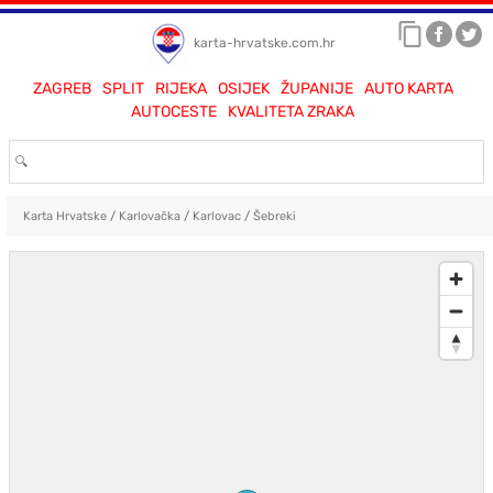
karta-hrvatske.com.hr
ZAGREB
SPLIT
RIJEKA
OSIJEK
ŽUPANIJE
AUTO KARTA
AUTOCESTE
KVALITETA ZRAKA
Karta Hrvatske
/
Karlovačka
/
Karlovac
/
Šebreki