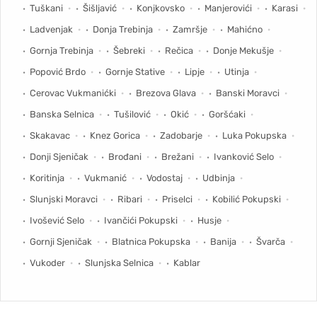
Tuškani
Šišljavić
Konjkovsko
Manjerovići
Karasi
Ladvenjak
Donja Trebinja
Zamršje
Mahićno
Gornja Trebinja
Šebreki
Rečica
Donje Mekušje
Popović Brdo
Gornje Stative
Lipje
Utinja
Cerovac Vukmanićki
Brezova Glava
Banski Moravci
Banska Selnica
Tušilović
Okić
Goršćaki
Skakavac
Knez Gorica
Zadobarje
Luka Pokupska
Donji Sjeničak
Brođani
Brežani
Ivanković Selo
Koritinja
Vukmanić
Vodostaj
Udbinja
Slunjski Moravci
Ribari
Priselci
Kobilić Pokupski
Ivošević Selo
Ivančići Pokupski
Husje
Gornji Sjeničak
Blatnica Pokupska
Banija
Švarča
Vukoder
Slunjska Selnica
Kablar