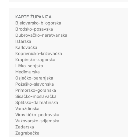
KARTE ŽUPANIJA
Bjelovarsko-bilogorska
Brodsko-posavska
Dubrovačko-neretvanska
Istarska
Karlovačka
Koprivničko-križevačka
Krapinsko-zagorska
Ličko-senjska
Međimurska
Osječko-baranjska
Požeško-slavonska
Primorsko-goranska
Sisačko-moslavačka
Splitsko-dalmatinska
Varaždinska
Virovitičko-podravska
Vukovarsko-srijemska
Zadarska
Zagrebačka