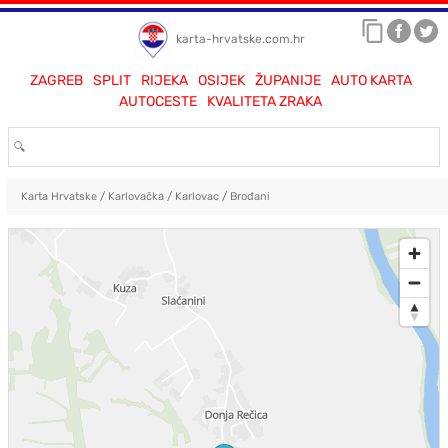
karta-hrvatske.com.hr
ZAGREB
SPLIT
RIJEKA
OSIJEK
ŽUPANIJE
AUTO KARTA
AUTOCESTE
KVALITETA ZRAKA
Karta Hrvatske
/
Karlovačka
/
Karlovac
/
Brođani