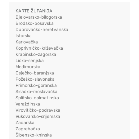
KARTE ŽUPANIJA
Bjelovarsko-bilogorska
Brodsko-posavska
Dubrovačko-neretvanska
Istarska
Karlovačka
Koprivničko-križevačka
Krapinsko-zagorska
Ličko-senjska
Međimurska
Osječko-baranjska
Požeško-slavonska
Primorsko-goranska
Sisačko-moslavačka
Splitsko-dalmatinska
Varaždinska
Virovitičko-podravska
Vukovarsko-srijemska
Zadarska
Zagrebačka
Šibensko-kninska