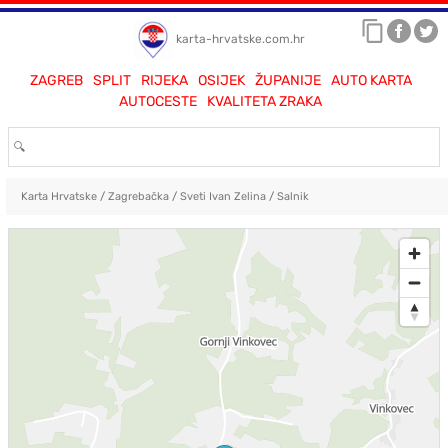
karta-hrvatske.com.hr
ZAGREB
SPLIT
RIJEKA
OSIJEK
ŽUPANIJE
AUTO KARTA
AUTOCESTE
KVALITETA ZRAKA
Karta Hrvatske
/
Zagrebačka
/
Sveti Ivan Zelina
/
Salnik