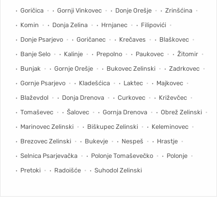
Goričica
Gornji Vinkovec
Donje Orešje
Zrinšćina
Komin
Donja Zelina
Hrnjanec
Filipovići
Donje Psarjevo
Goričanec
Krečaves
Blaškovec
Banje Selo
Kalinje
Prepolno
Paukovec
Žitomir
Bunjak
Gornje Orešje
Bukovec Zelinski
Zadrkovec
Gornje Psarjevo
Kladešćica
Laktec
Majkovec
Blaževdol
Donja Drenova
Curkovec
Križevčec
Tomaševec
Šalovec
Gornja Drenova
Obrež Zelinski
Marinovec Zelinski
Biškupec Zelinski
Keleminovec
Brezovec Zelinski
Bukevje
Nespeš
Hrastje
Selnica Psarjevačka
Polonje Tomaševečko
Polonje
Pretoki
Radoišće
Suhodol Zelinski