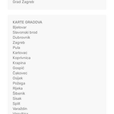
Grad Zagreb
KARTE GRADOVA
Bjelovar
Slavonski brod
Dubrovnik
Zagreb
Pula
Karlovac
Koprivnica
Krapina
Gospić
Čakovec
Osijek
Požega
Rijeka
Šibenik
Sisak
Split
Varaždin
Virovitica