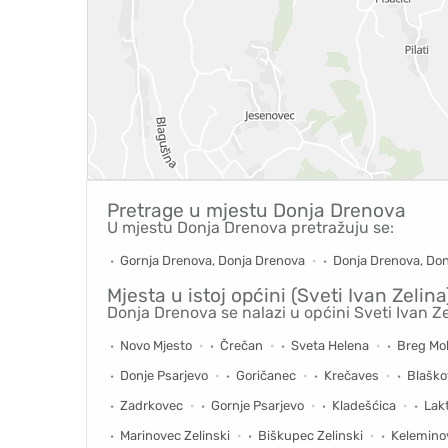
Pretrage u mjestu
Donja Drenova
U mjestu Donja Drenova pretražuju se:
Gornja Drenova, Donja Drenova
Donja Drenova, Do
Mjesta u istoj općini (Sveti Ivan Zelina
Donja Drenova se nalazi u općini Sveti Ivan Z
Novo Mjesto
Črečan
Sveta Helena
Breg Mok
Donje Psarjevo
Goričanec
Krečaves
Blaško
Zadrkovec
Gornje Psarjevo
Kladešćica
Lak
Marinovec Zelinski
Biškupec Zelinski
Kelemino