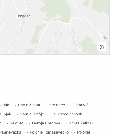
ⓘ
Komin
Donja Zelina
Hrnjanec
Filipovići
Bunjak
Gornje Orešje
Bukovec Zelinski
c
Šalovec
Gornja Drenova
Obrež Zelinski
 Psarjevačka
Polonje Tomaševečko
Polonje