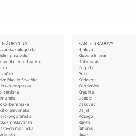
TE ŽUPANIJA
KARTE GRADOVA
ovarsko-bilogorska
Bjelovar
dsko-posavska
Slavonski brod
rovačko-neretvanska
Dubrovnik
rska
Zagreb
ovačka
Pula
ivničko-križevačka
Karlovac
pinsko-zagorska
Koprivnica
o-senjska
Krapina
imurska
Gospić
ečko-baranjska
Čakovec
eško-slavonska
Osijek
morsko-goranska
Požega
ačko-moslavačka
Rijeka
tsko-dalmatinska
Šibenik
ždinska
Sisak