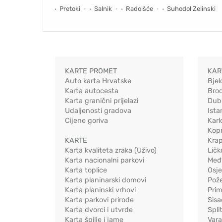
Pretoki
Salnik
Radoišće
Suhodol Zelinski
KARTE PROMET
KAR
Auto karta Hrvatske
Bjel
Karta autocesta
Bro
Karta granični prijelazi
Dub
Udaljenosti gradova
Ista
Cijene goriva
Karl
Kopr
KARTE
Kra
Karta kvaliteta zraka (Uživo)
Ličk
Karta nacionalni parkovi
Međ
Karta toplice
Osj
Karta planinarski domovi
Pož
Karta planinski vrhovi
Pri
Karta parkovi prirode
Sis
Karta dvorci i utvrde
Spli
Karta špilje i jame
Vara