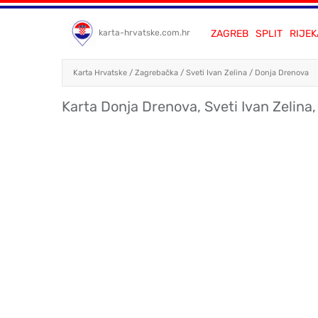
ZAGREB
SPLIT
RIJEK
karta-hrvatske.com.hr
Karta Hrvatske
/
Zagrebačka
/
Sveti Ivan Zelina
/
Donja Drenova
Karta Donja Drenova, Sveti Ivan Zelina, 