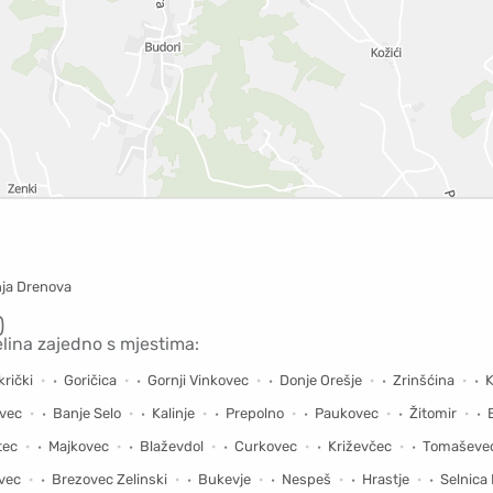
nja Drenova
)
elina zajedno s mjestima:
rički
Goričica
Gornji Vinkovec
Donje Orešje
Zrinšćina
vec
Banje Selo
Kalinje
Prepolno
Paukovec
Žitomir
tec
Majkovec
Blaževdol
Curkovec
Križevčec
Tomaševe
vec
Brezovec Zelinski
Bukevje
Nespeš
Hrastje
Selnica