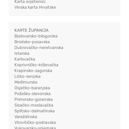
Karta svjetionici
Vinska karta Hrvatske
KARTE ŽUPANIJA
Bjelovarsko-bilogorska
Brodsko-posavska
Dubrovačko-neretvanska
Istarska
Karlovačka
Koprivničko-križevačka
Krapinsko-zagorska
Ličko-senjska
Međimurska
Osječko-baranjska
Požeško-slavonska
Primorsko-goranska
Sisačko-moslavačka
Splitsko-dalmatinska
Varaždinska
Virovitičko-podravska
Vukovarsko-srijemska