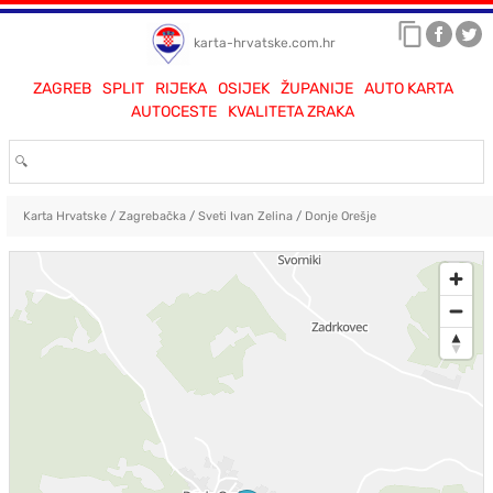
karta-hrvatske.com.hr
ZAGREB
SPLIT
RIJEKA
OSIJEK
ŽUPANIJE
AUTO KARTA
AUTOCESTE
KVALITETA ZRAKA
Karta Hrvatske
/
Zagrebačka
/
Sveti Ivan Zelina
/
Donje Orešje