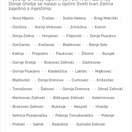
Donje Orešje se nalazi u općini Sveti Ivan Zelina
zajedno s mjestima:
Novo Mjesto
Črečan
Sveta Helena
Breg Mokrički
Goričica
Gornji Vinkovec
Zrinšćina
Komin
Donja Zelina
Hrnjanec
Filipovići
Donje Psarjevo
Goričanec
Krečaves
Blaškovec
Banje Selo
Kalinje
Prepolno
Paukovec
Žitomir
Bunjak
Gornje Orešje
Bukovec Zelinski
Zadrkovec
Gornje Psarjevo
Kladešćica
Laktec
Majkovec
Blaževdol
Donja Drenova
Curkovec
Križevčec
Tomaševec
Šalovec
Gornja Drenova
Obrež Zelinski
Marinovec Zelinski
Biškupec Zelinski
Keleminovec
Brezovec Zelinski
Bukevje
Nespeš
Hrastje
Selnica Psarjevačka
Polonje Tomaševečko
Polonje
Pretoki
Salnik
Radoišće
Suhodol Zelinski