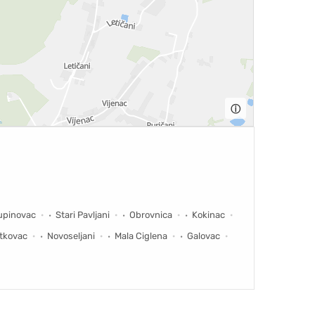
ⓘ
upinovac
Stari Pavljani
Obrovnica
Kokinac
tkovac
Novoseljani
Mala Ciglena
Galovac