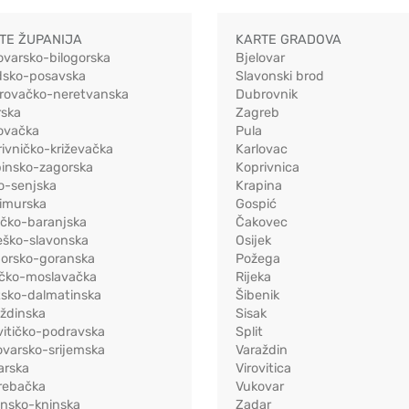
TE ŽUPANIJA
KARTE GRADOVA
ovarsko-bilogorska
Bjelovar
dsko-posavska
Slavonski brod
rovačko-neretvanska
Dubrovnik
rska
Zagreb
ovačka
Pula
ivničko-križevačka
Karlovac
pinsko-zagorska
Koprivnica
o-senjska
Krapina
imurska
Gospić
ečko-baranjska
Čakovec
eško-slavonska
Osijek
morsko-goranska
Požega
ačko-moslavačka
Rijeka
tsko-dalmatinska
Šibenik
ždinska
Sisak
vitičko-podravska
Split
varsko-srijemska
Varaždin
arska
Virovitica
rebačka
Vukovar
ensko-kninska
Zadar