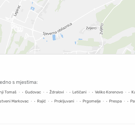
jedno s mjestima:
nji Tomaš
Gudovac
Ždralovi
Letičani
Veliko Korenovo
K
jstveni Markovac
Rajić
Prokljuvani
Prgomelje
Prespa
Pa