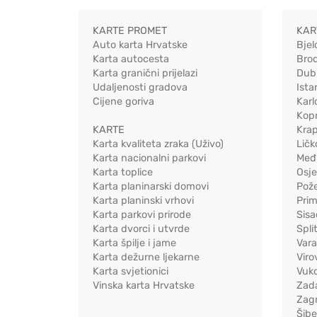
KARTE PROMET
KAR
Auto karta Hrvatske
Bjel
Karta autocesta
Bro
Karta granični prijelazi
Dub
Udaljenosti gradova
Ista
Cijene goriva
Karl
Kopr
KARTE
Kra
Karta kvaliteta zraka (Uživo)
Ličk
Karta nacionalni parkovi
Međ
Karta toplice
Osj
Karta planinarski domovi
Pož
Karta planinski vrhovi
Pri
Karta parkovi prirode
Sis
Karta dvorci i utvrde
Spli
Karta špilje i jame
Vara
Karta dežurne ljekarne
Viro
Karta svjetionici
Vuko
Vinska karta Hrvatske
Zad
Zag
Šib