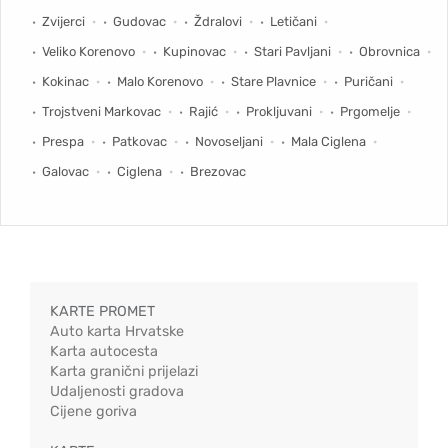
Zvijerci
Gudovac
Ždralovi
Letičani
Veliko Korenovo
Kupinovac
Stari Pavljani
Obrovnica
Kokinac
Malo Korenovo
Stare Plavnice
Puričani
Trojstveni Markovac
Rajić
Prokljuvani
Prgomelje
Prespa
Patkovac
Novoseljani
Mala Ciglena
Galovac
Ciglena
Brezovac
KARTE PROMET
Auto karta Hrvatske
Karta autocesta
Karta granični prijelazi
Udaljenosti gradova
Cijene goriva