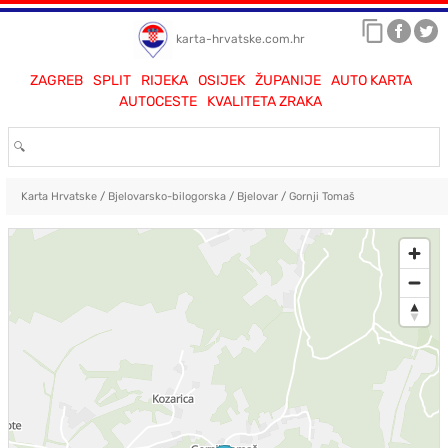
karta-hrvatske.com.hr
ZAGREB
SPLIT
RIJEKA
OSIJEK
ŽUPANIJE
AUTO KARTA
AUTOCESTE
KVALITETA ZRAKA
Karta Hrvatske
/
Bjelovarsko-bilogorska
/
Bjelovar
/
Gornji Tomaš