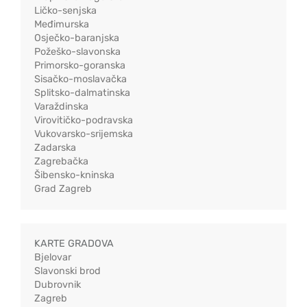
Ličko-senjska
Međimurska
Osječko-baranjska
Požeško-slavonska
Primorsko-goranska
Sisačko-moslavačka
Splitsko-dalmatinska
Varaždinska
Virovitičko-podravska
Vukovarsko-srijemska
Zadarska
Zagrebačka
Šibensko-kninska
Grad Zagreb
KARTE GRADOVA
Bjelovar
Slavonski brod
Dubrovnik
Zagreb