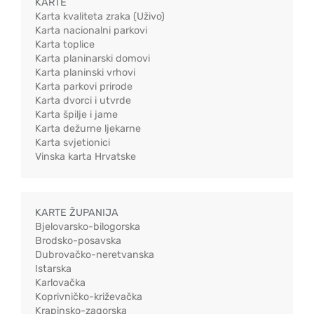
KARTE
Karta kvaliteta zraka (Uživo)
Karta nacionalni parkovi
Karta toplice
Karta planinarski domovi
Karta planinski vrhovi
Karta parkovi prirode
Karta dvorci i utvrde
Karta špilje i jame
Karta dežurne ljekarne
Karta svjetionici
Vinska karta Hrvatske
KARTE ŽUPANIJA
Bjelovarsko-bilogorska
Brodsko-posavska
Dubrovačko-neretvanska
Istarska
Karlovačka
Koprivničko-križevačka
Krapinsko-zagorska