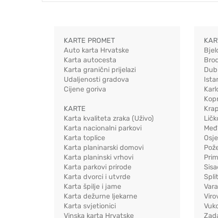
KARTE PROMET
KAR
Auto karta Hrvatske
Bjel
Karta autocesta
Bro
Karta granični prijelazi
Dub
Udaljenosti gradova
Ista
Cijene goriva
Karl
Kopr
KARTE
Kra
Karta kvaliteta zraka (Uživo)
Ličk
Karta nacionalni parkovi
Međ
Karta toplice
Osj
Karta planinarski domovi
Pož
Karta planinski vrhovi
Pri
Karta parkovi prirode
Sis
Karta dvorci i utvrde
Spli
Karta špilje i jame
Vara
Karta dežurne ljekarne
Viro
Karta svjetionici
Vuko
Vinska karta Hrvatske
Zad