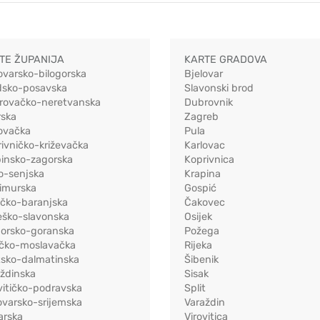
TE ŽUPANIJA
KARTE GRADOVA
ovarsko-bilogorska
Bjelovar
dsko-posavska
Slavonski brod
rovačko-neretvanska
Dubrovnik
rska
Zagreb
ovačka
Pula
ivničko-križevačka
Karlovac
pinsko-zagorska
Koprivnica
o-senjska
Krapina
imurska
Gospić
ečko-baranjska
Čakovec
eško-slavonska
Osijek
morsko-goranska
Požega
ačko-moslavačka
Rijeka
tsko-dalmatinska
Šibenik
ždinska
Sisak
vitičko-podravska
Split
varsko-srijemska
Varaždin
arska
Virovitica