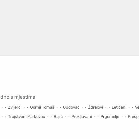
edno s mjestima:
Zvijerci
Gornji Tomaš
Gudovac
Ždralovi
Letičani
Ve
Trojstveni Markovac
Rajić
Prokljuvani
Prgomelje
Presp