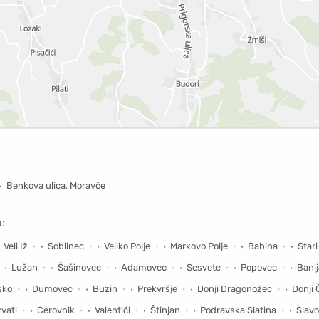
Benkova ulica, Moravče
:
Veli Iž
Soblinec
Veliko Polje
Markovo Polje
Babina
Stari
Lužan
Šašinovec
Adamovec
Sesvete
Popovec
Banij
sko
Dumovec
Buzin
Prekvršje
Donji Dragonožec
Donji 
vati
Cerovnik
Valentići
Štinjan
Podravska Slatina
Slav