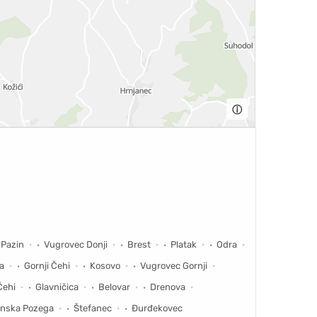
ⓘ
 Pazin
Vugrovec Donji
Brest
Platak
Odra
a
Gornji Čehi
Kosovo
Vugrovec Gornji
Čehi
Glavničica
Belovar
Drenova
onska Pozega
Štefanec
Đurđekovec