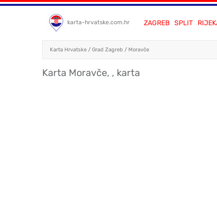
ZAGREB
SPLIT
RIJEK
karta-hrvatske.com.hr
Karta Hrvatske
/
Grad Zagreb
/
Moravče
Karta Moravče, , karta