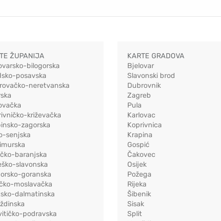
TE ŽUPANIJA
KARTE GRADOVA
ovarsko-bilogorska
Bjelovar
dsko-posavska
Slavonski brod
rovačko-neretvanska
Dubrovnik
rska
Zagreb
ovačka
Pula
ivničko-križevačka
Karlovac
pinsko-zagorska
Koprivnica
o-senjska
Krapina
imurska
Gospić
ečko-baranjska
Čakovec
eško-slavonska
Osijek
morsko-goranska
Požega
ačko-moslavačka
Rijeka
tsko-dalmatinska
Šibenik
ždinska
Sisak
vitičko-podravska
Split