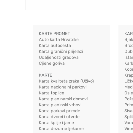
KARTE PROMET
KAR
Auto karta Hrvatske
Bjel
Karta autocesta
Bro
Karta granični prijelazi
Dub
Udaljenosti gradova
Ista
Cijene goriva
Karl
Kopr
KARTE
Kra
Karta kvaliteta zraka (Uživo)
Ličk
Karta nacionalni parkovi
Međ
Karta toplice
Osj
Karta planinarski domovi
Pož
Karta planinski vrhovi
Pri
Karta parkovi prirode
Sis
Karta dvorci i utvrde
Spli
Karta špilje i jame
Vara
Karta dežurne ljekarne
Viro