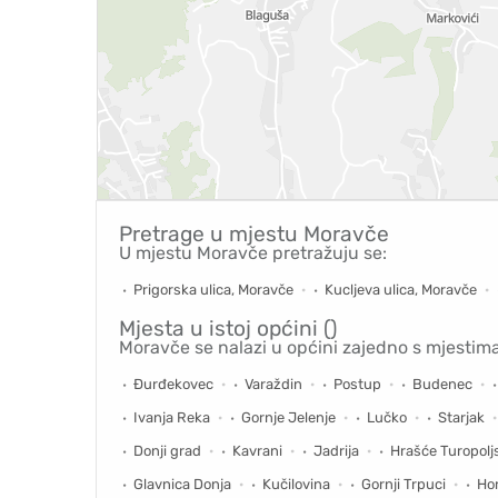
Pretrage u mjestu
Moravče
U mjestu Moravče pretražuju se:
Prigorska ulica, Moravče
Kucljeva ulica, Moravče
Mjesta u istoj općini ()
Moravče se nalazi u općini zajedno s mjestima
Đurđekovec
Varaždin
Postup
Budenec
Ivanja Reka
Gornje Jelenje
Lučko
Starjak
Donji grad
Kavrani
Jadrija
Hrašće Turopolj
Glavnica Donja
Kučilovina
Gornji Trpuci
Hor