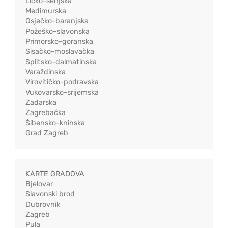
Ličko-senjska
Međimurska
Osječko-baranjska
Požeško-slavonska
Primorsko-goranska
Sisačko-moslavačka
Splitsko-dalmatinska
Varaždinska
Virovitičko-podravska
Vukovarsko-srijemska
Zadarska
Zagrebačka
Šibensko-kninska
Grad Zagreb
KARTE GRADOVA
Bjelovar
Slavonski brod
Dubrovnik
Zagreb
Pula