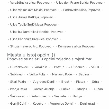
Varaždinska ulica, Popovec
Ulica don Frane Bulića, Popovec
Ulica Vjekoslava Klaića, Popovec
Podravska ulica, Popovec
Ulica Juraja Ratkaja, Popovec
Ulica Tadije Smičiklasa, Popovec
Ulica fra Dominika Mandića, Popovec
Ulica Kanonika Krčevića, Popovec
Strossmayerov trg, Popovec
Komesova ulica, Popovec
Mjesta u istoj općini ()
Popovec se nalazi u općini zajedno s mjestima:
Đurđekovec
Varaždin
Postup
Budenec
Veli Iž
Soblinec
Veliko Polje
Markovo Polje
Babina
Stari Pazin
Vugrovec Donji
Brest
Platak
Odra
Ivanja Reka
Gornje Jelenje
Lučko
Starjak
Lužan
Šašinovec
Adamovec
Sesvete
Banija
Gornji Čehi
Kosovo
Vugrovec Gornji
Donji grad