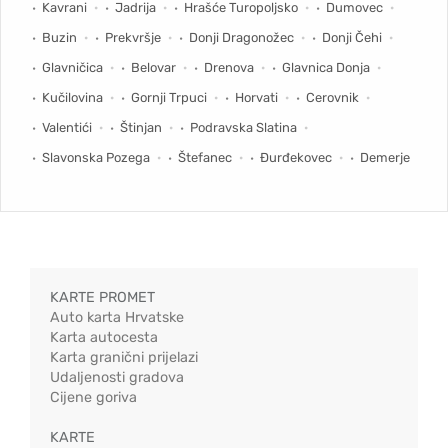
Kavrani
Jadrija
Hrašće Turopoljsko
Dumovec
Buzin
Prekvršje
Donji Dragonožec
Donji Čehi
Glavničica
Belovar
Drenova
Glavnica Donja
Kučilovina
Gornji Trpuci
Horvati
Cerovnik
Valentići
Štinjan
Podravska Slatina
Slavonska Pozega
Štefanec
Đurđekovec
Demerje
KARTE PROMET
Auto karta Hrvatske
Karta autocesta
Karta granični prijelazi
Udaljenosti gradova
Cijene goriva
KARTE