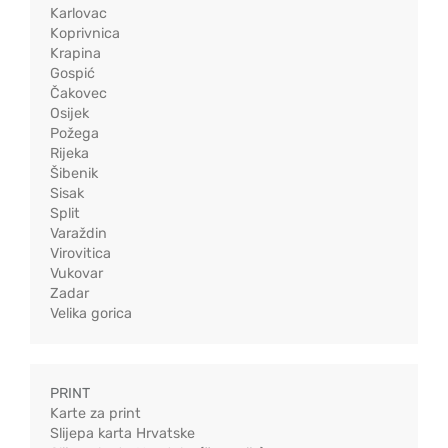
Karlovac
Koprivnica
Krapina
Gospić
Čakovec
Osijek
Požega
Rijeka
Šibenik
Sisak
Split
Varaždin
Virovitica
Vukovar
Zadar
Velika gorica
PRINT
Karte za print
Slijepa karta Hrvatske