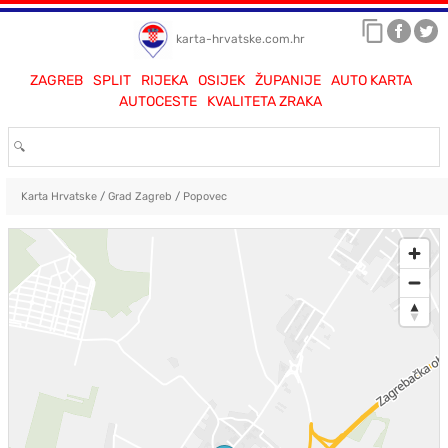
karta-hrvatske.com.hr
ZAGREB
SPLIT
RIJEKA
OSIJEK
ŽUPANIJE
AUTO KARTA
AUTOCESTE
KVALITETA ZRAKA
Karta Hrvatske
/
Grad Zagreb
/
Popovec