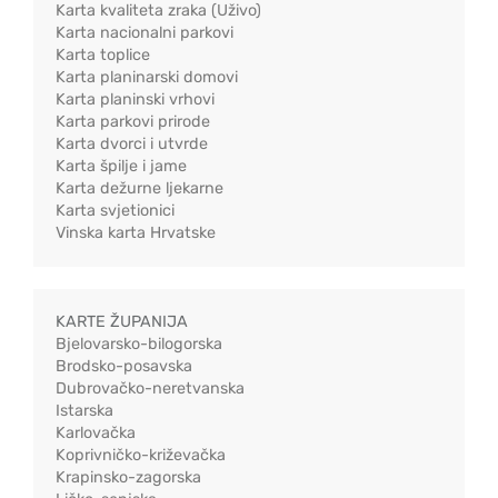
Karta kvaliteta zraka (Uživo)
Karta nacionalni parkovi
Karta toplice
Karta planinarski domovi
Karta planinski vrhovi
Karta parkovi prirode
Karta dvorci i utvrde
Karta špilje i jame
Karta dežurne ljekarne
Karta svjetionici
Vinska karta Hrvatske
KARTE ŽUPANIJA
Bjelovarsko-bilogorska
Brodsko-posavska
Dubrovačko-neretvanska
Istarska
Karlovačka
Koprivničko-križevačka
Krapinsko-zagorska