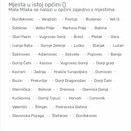
Mjesta u istoj općini ()
Mala Mlaka se nalazi u općini zajedno s mjestima:
Đurđekovec
Varaždin
Postup
Budenec
Veli Iž
Soblinec
Veliko Polje
Markovo Polje
Babina
Stari Pazin
Vugrovec Donji
Brest
Platak
Odra
Ivanja Reka
Gornje Jelenje
Lučko
Starjak
Lužan
Šašinovec
Adamovec
Sesvete
Popovec
Banija
Gornji Čehi
Kosovo
Vugrovec Gornji
Donji grad
Kavrani
Jadrija
Hrašće Turopoljsko
Dumovec
Buzin
Prekvršje
Donji Dragonožec
Donji Čehi
Glavničica
Belovar
Drenova
Glavnica Donja
Kučilovina
Gornji Trpuci
Horvati
Cerovnik
Valentići
Štinjan
Podravska Slatina
Slavonska Pozega
Štefanec
Đurđekovec