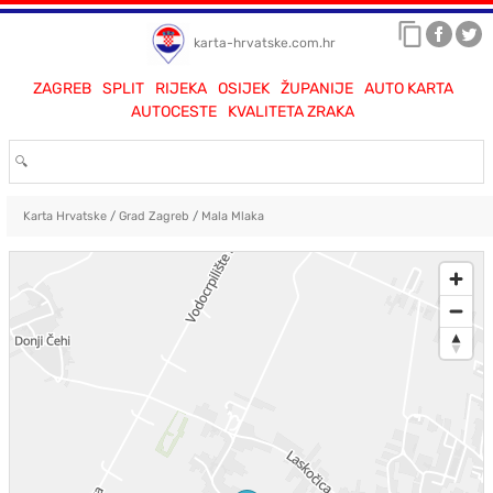
karta-hrvatske.com.hr
ZAGREB
SPLIT
RIJEKA
OSIJEK
ŽUPANIJE
AUTO KARTA
AUTOCESTE
KVALITETA ZRAKA
Karta Hrvatske
/
Grad Zagreb
/
Mala Mlaka