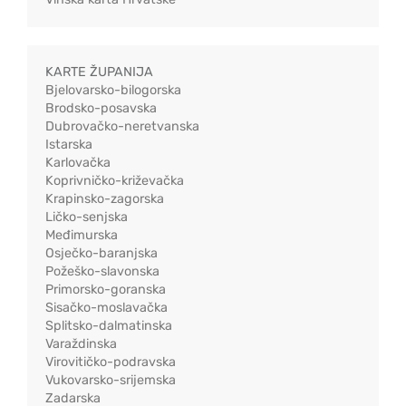
KARTE ŽUPANIJA
Bjelovarsko-bilogorska
Brodsko-posavska
Dubrovačko-neretvanska
Istarska
Karlovačka
Koprivničko-križevačka
Krapinsko-zagorska
Ličko-senjska
Međimurska
Osječko-baranjska
Požeško-slavonska
Primorsko-goranska
Sisačko-moslavačka
Splitsko-dalmatinska
Varaždinska
Virovitičko-podravska
Vukovarsko-srijemska
Zadarska