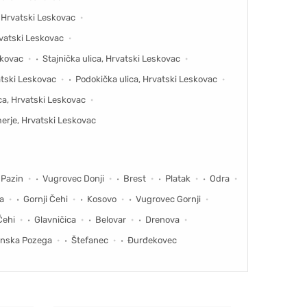
, Hrvatski Leskovac
rvatski Leskovac
skovac
Stajnička ulica, Hrvatski Leskovac
atski Leskovac
Podokička ulica, Hrvatski Leskovac
ica, Hrvatski Leskovac
erje, Hrvatski Leskovac
 Pazin
Vugrovec Donji
Brest
Platak
Odra
a
Gornji Čehi
Kosovo
Vugrovec Gornji
Čehi
Glavničica
Belovar
Drenova
onska Pozega
Štefanec
Đurđekovec