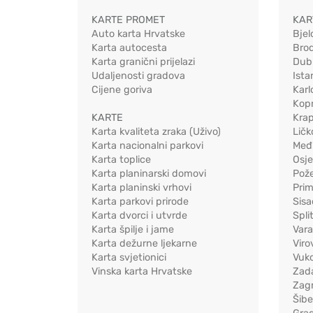
KARTE PROMET
KAR
Auto karta Hrvatske
Bjel
Karta autocesta
Bro
Karta granični prijelazi
Dub
Udaljenosti gradova
Ista
Cijene goriva
Karl
Kopr
KARTE
Kra
Karta kvaliteta zraka (Uživo)
Ličk
Karta nacionalni parkovi
Međ
Karta toplice
Osj
Karta planinarski domovi
Pož
Karta planinski vrhovi
Pri
Karta parkovi prirode
Sis
Karta dvorci i utvrde
Spli
Karta špilje i jame
Vara
Karta dežurne ljekarne
Viro
Karta svjetionici
Vuko
Vinska karta Hrvatske
Zad
Zag
Šib