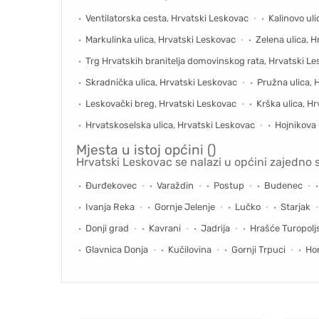
Ventilatorska cesta, Hrvatski Leskovac
Kalinovo ul
Markulinka ulica, Hrvatski Leskovac
Zelena ulica, 
Trg Hrvatskih branitelja domovinskog rata, Hrvatski L
Skradnička ulica, Hrvatski Leskovac
Pružna ulica, 
Leskovački breg, Hrvatski Leskovac
Krška ulica, H
Hrvatskoselska ulica, Hrvatski Leskovac
Hojnikova 
Mjesta u istoj općini ()
Hrvatski Leskovac se nalazi u općini zajedno 
Đurđekovec
Varaždin
Postup
Budenec
Ivanja Reka
Gornje Jelenje
Lučko
Starjak
Donji grad
Kavrani
Jadrija
Hrašće Turopolj
Glavnica Donja
Kučilovina
Gornji Trpuci
Hor