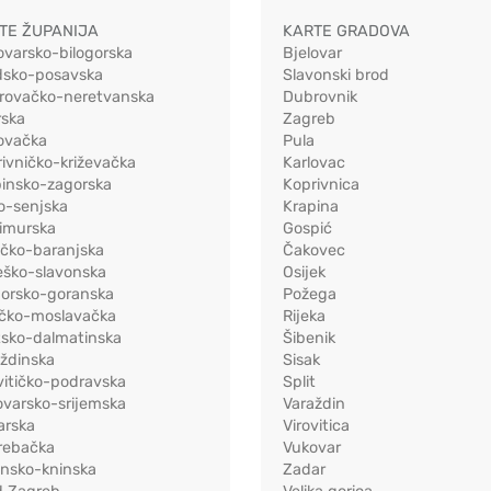
TE ŽUPANIJA
KARTE GRADOVA
ovarsko-bilogorska
Bjelovar
dsko-posavska
Slavonski brod
rovačko-neretvanska
Dubrovnik
rska
Zagreb
ovačka
Pula
ivničko-križevačka
Karlovac
pinsko-zagorska
Koprivnica
o-senjska
Krapina
imurska
Gospić
ečko-baranjska
Čakovec
eško-slavonska
Osijek
morsko-goranska
Požega
ačko-moslavačka
Rijeka
tsko-dalmatinska
Šibenik
ždinska
Sisak
vitičko-podravska
Split
varsko-srijemska
Varaždin
arska
Virovitica
rebačka
Vukovar
ensko-kninska
Zadar