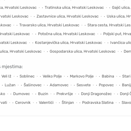
ica, Hrvatski Leskovac
Tratinska ulica, Hrvatski Leskovac
Gajić ulica
Hrvatski Leskovac
Zastavnice ulica, Hrvatski Leskovac
Uska ulica, H
eskovac
Travarsko ulica, Hrvatski Leskovac
Stara cesta, Hrvatski Le
Hrvatski Leskovac
Potočna ulica, Hrvatski Leskovac
Poljski put, Hrv
rvatski Leskovac
Kostanjevička ulica, Hrvatski Leskovac
Ivančica ul
ulica, Hrvatski Leskovac
Gospodarska ulica, Hrvatski Leskovac
Dem
s mjestima:
Veli Iž
Soblinec
Veliko Polje
Markovo Polje
Babina
Stari
Lužan
Šašinovec
Adamovec
Sesvete
Popovec
Banij
sko
Dumovec
Buzin
Prekvršje
Donji Dragonožec
Donji 
vati
Cerovnik
Valentići
Štinjan
Podravska Slatina
Slav