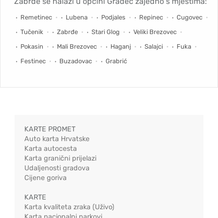
Zabrđe se nalazi u općini Gradec zajedno s mjestima:
Remetinec
Lubena
Podjales
Repinec
Cugovec
Tučenik
Zabrđe
Stari Glog
Veliki Brezovec
Pokasin
Mali Brezovec
Haganj
Salajci
Fuka
Festinec
Buzadovac
Grabrić
KARTE PROMET
Auto karta Hrvatske
Karta autocesta
Karta granični prijelazi
Udaljenosti gradova
Cijene goriva
KARTE
Karta kvaliteta zraka (Uživo)
Karta nacionalni parkovi