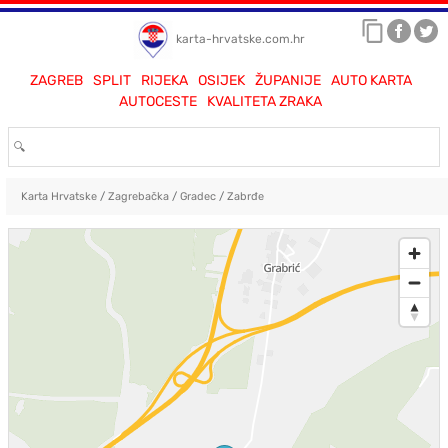
karta-hrvatske.com.hr
ZAGREB
SPLIT
RIJEKA
OSIJEK
ŽUPANIJE
AUTO KARTA
AUTOCESTE
KVALITETA ZRAKA
Karta Hrvatske
/
Zagrebačka
/
Gradec
/
Zabrđe