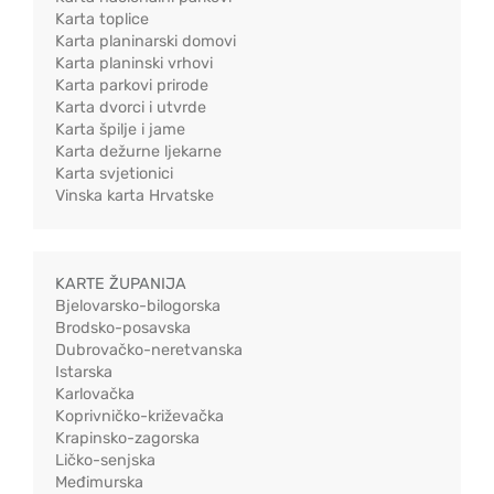
Karta toplice
Karta planinarski domovi
Karta planinski vrhovi
Karta parkovi prirode
Karta dvorci i utvrde
Karta špilje i jame
Karta dežurne ljekarne
Karta svjetionici
Vinska karta Hrvatske
KARTE ŽUPANIJA
Bjelovarsko-bilogorska
Brodsko-posavska
Dubrovačko-neretvanska
Istarska
Karlovačka
Koprivničko-križevačka
Krapinsko-zagorska
Ličko-senjska
Međimurska