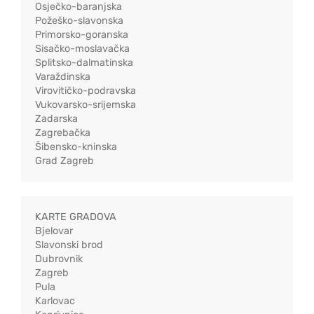
Osječko-baranjska
Požeško-slavonska
Primorsko-goranska
Sisačko-moslavačka
Splitsko-dalmatinska
Varaždinska
Virovitičko-podravska
Vukovarsko-srijemska
Zadarska
Zagrebačka
Šibensko-kninska
Grad Zagreb
KARTE GRADOVA
Bjelovar
Slavonski brod
Dubrovnik
Zagreb
Pula
Karlovac