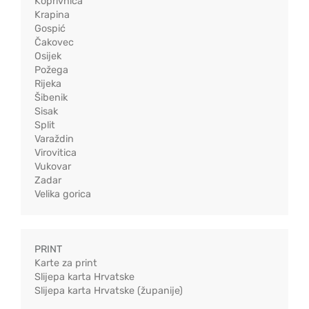
Koprivnica
Krapina
Gospić
Čakovec
Osijek
Požega
Rijeka
Šibenik
Sisak
Split
Varaždin
Virovitica
Vukovar
Zadar
Velika gorica
PRINT
Karte za print
Slijepa karta Hrvatske
Slijepa karta Hrvatske (županije)