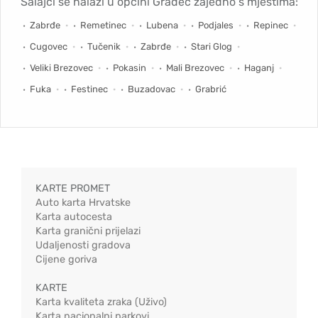
Salajci se nalazi u općini Gradec zajedno s mjestima:
Zabrđe
Remetinec
Lubena
Podjales
Repinec
Cugovec
Tučenik
Zabrđe
Stari Glog
Veliki Brezovec
Pokasin
Mali Brezovec
Haganj
Fuka
Festinec
Buzadovac
Grabrić
KARTE PROMET
Auto karta Hrvatske
Karta autocesta
Karta granični prijelazi
Udaljenosti gradova
Cijene goriva
KARTE
Karta kvaliteta zraka (Uživo)
Karta nacionalni parkovi