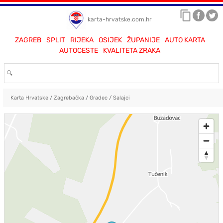
karta-hrvatske.com.hr
ZAGREB
SPLIT
RIJEKA
OSIJEK
ŽUPANIJE
AUTO KARTA
AUTOCESTE
KVALITETA ZRAKA
Karta Hrvatske
/
Zagrebačka
/
Gradec
/
Salajci