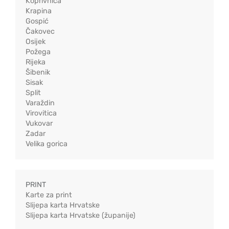
Koprivnica
Krapina
Gospić
Čakovec
Osijek
Požega
Rijeka
Šibenik
Sisak
Split
Varaždin
Virovitica
Vukovar
Zadar
Velika gorica
PRINT
Karte za print
Slijepa karta Hrvatske
Slijepa karta Hrvatske (županije)