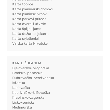
Karta toplice
Karta planinarski domovi
Karta planinski vrhovi
Karta parkovi prirode
Karta dvorci i utvrde
Karta špilje i jame
Karta dežurne ljekarne
Karta svjetionici
Vinska karta Hrvatske
KARTE ŽUPANIJA
Bjelovarsko-bilogorska
Brodsko-posavska
Dubrovačko-neretvanska
Istarska
Karlovačka
Koprivničko-križevačka
Krapinsko-zagorska
Ličko-senjska
Međimurska