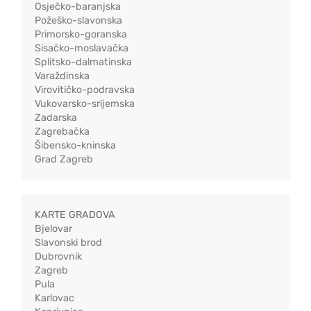
Osječko-baranjska
Požeško-slavonska
Primorsko-goranska
Sisačko-moslavačka
Splitsko-dalmatinska
Varaždinska
Virovitičko-podravska
Vukovarsko-srijemska
Zadarska
Zagrebačka
Šibensko-kninska
Grad Zagreb
KARTE GRADOVA
Bjelovar
Slavonski brod
Dubrovnik
Zagreb
Pula
Karlovac