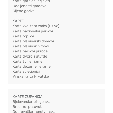
Karta granični prijelazi
Udaljenosti gradova
Cijene goriva
KARTE
Karta kvaliteta zraka (Uživo)
Karta nacionalni parkovi
Karta toplice
Karta planinarski domovi
Karta planinski vrhovi
Karta parkovi prirode
Karta dvorci i utvrde
Karta špilje i jame
Karta dežurne ljekarne
Karta svjetionici
Vinska karta Hrvatske
KARTE ŽUPANIJA
Bjelovarsko-bilogorska
Brodsko-posavska
Dubrovačko-neretvanska