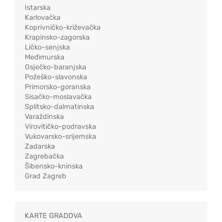
Istarska
Karlovačka
Koprivničko-križevačka
Krapinsko-zagorska
Ličko-senjska
Međimurska
Osječko-baranjska
Požeško-slavonska
Primorsko-goranska
Sisačko-moslavačka
Splitsko-dalmatinska
Varaždinska
Virovitičko-podravska
Vukovarsko-srijemska
Zadarska
Zagrebačka
Šibensko-kninska
Grad Zagreb
KARTE GRADOVA