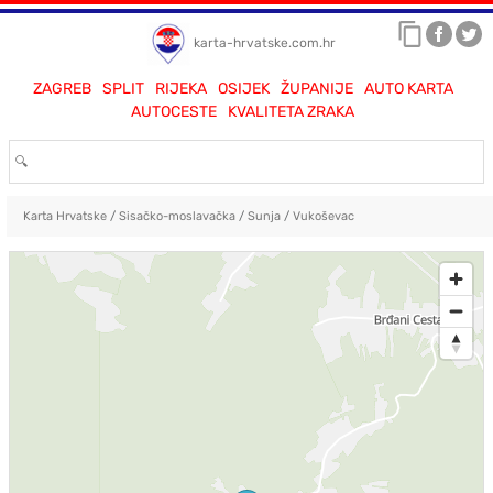
karta-hrvatske.com.hr
ZAGREB
SPLIT
RIJEKA
OSIJEK
ŽUPANIJE
AUTO KARTA
AUTOCESTE
KVALITETA ZRAKA
Karta Hrvatske
/
Sisačko-moslavačka
/
Sunja
/
Vukoševac