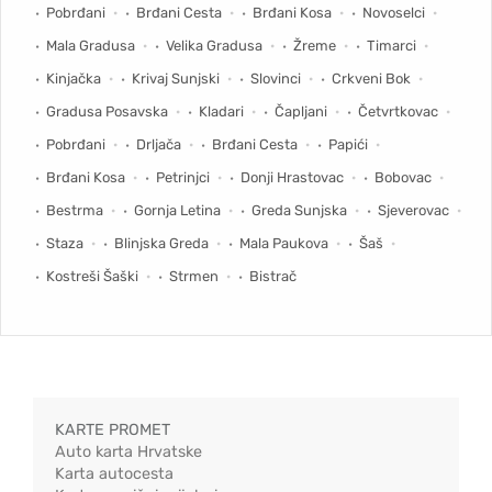
Pobrđani
Brđani Cesta
Brđani Kosa
Novoselci
Mala Gradusa
Velika Gradusa
Žreme
Timarci
Kinjačka
Krivaj Sunjski
Slovinci
Crkveni Bok
Gradusa Posavska
Kladari
Čapljani
Četvrtkovac
Pobrđani
Drljača
Brđani Cesta
Papići
Brđani Kosa
Petrinjci
Donji Hrastovac
Bobovac
Bestrma
Gornja Letina
Greda Sunjska
Sjeverovac
Staza
Blinjska Greda
Mala Paukova
Šaš
Kostreši Šaški
Strmen
Bistrač
KARTE PROMET
Auto karta Hrvatske
Karta autocesta