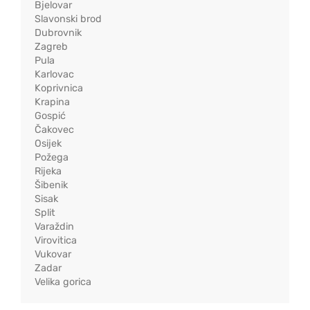
Bjelovar
Slavonski brod
Dubrovnik
Zagreb
Pula
Karlovac
Koprivnica
Krapina
Gospić
Čakovec
Osijek
Požega
Rijeka
Šibenik
Sisak
Split
Varaždin
Virovitica
Vukovar
Zadar
Velika gorica