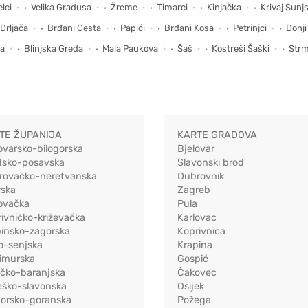
lci
Velika Gradusa
Žreme
Timarci
Kinjačka
Krivaj Sunjs
Drljača
Brđani Cesta
Papići
Brđani Kosa
Petrinjci
Donji
za
Blinjska Greda
Mala Paukova
Šaš
Kostreši Šaški
Str
TE ŽUPANIJA
KARTE GRADOVA
ovarsko-bilogorska
Bjelovar
dsko-posavska
Slavonski brod
rovačko-neretvanska
Dubrovnik
rska
Zagreb
ovačka
Pula
ivničko-križevačka
Karlovac
pinsko-zagorska
Koprivnica
o-senjska
Krapina
imurska
Gospić
ečko-baranjska
Čakovec
eško-slavonska
Osijek
morsko-goranska
Požega