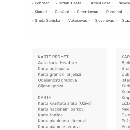
Pobrđani
Brđani Cesta
Brđani Kosa
Novose
Kladari
Čapljani
Četvrtkovac
Pobrđani
Greda Sunjska
Vukoševac
Sjeverovac
Sta
KARTE PROMET
KAR
Auto karta Hrvatske
Bjel
Karta autocesta
Bro
Karta granični prijelazi
Dub
Udaljenosti gradova
Ista
Cijene goriva
Karl
Kopr
KARTE
Kra
Karta kvaliteta zraka (Uživo)
Ličk
Karta nacionalni parkovi
Međ
Karta toplice
Osj
Karta planinarski domovi
Pož
Karta planinski vrhovi
Pri