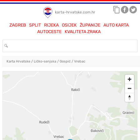
karta-hrvatske.com.hr
ZAGREB
SPLIT
RIJEKA
OSIJEK
ŽUPANIJE
AUTO KARTA
AUTOCESTE
KVALITETA ZRAKA
Karta Hrvatske
/
Ličko-senjska
/
Gospić
/
Vrebac