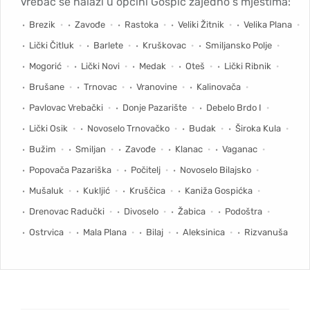
Vrebac se nalazi u općini Gospić zajedno s mjestima:
Brezik
Zavođe
Rastoka
Veliki Žitnik
Velika Plana
Lički Čitluk
Barlete
Kruškovac
Smiljansko Polje
Mogorić
Lički Novi
Medak
Oteš
Lički Ribnik
Brušane
Trnovac
Vranovine
Kalinovača
Pavlovac Vrebački
Donje Pazarište
Debelo Brdo I
Lički Osik
Novoselo Trnovačko
Budak
Široka Kula
Bužim
Smiljan
Zavođe
Klanac
Vaganac
Popovača Pazariška
Počitelj
Novoselo Bilajsko
Mušaluk
Kukljić
Kruščica
Kaniža Gospićka
Drenovac Radučki
Divoselo
Žabica
Podoštra
Ostrvica
Mala Plana
Bilaj
Aleksinica
Rizvanuša