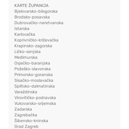
KARTE ŽUPANIJA
Bjelovarsko-bilogorska
Brodsko-posavska
Dubrovačko-neretvanska
Istarska
Karlovačka
Koprivničko-križevačka
Krapinsko-zagorska
Ličko-senjska
Međimurska
Osječko-baranjska
Požeško-slavonska
Primorsko-goranska
Sisačko-moslavačka
Splitsko-dalmatinska
Varaždinska
Virovitičko-podravska
Vukovarsko-srijemska
Zadarska
Zagrebačka
Šibensko-kninska
Grad Zagreb