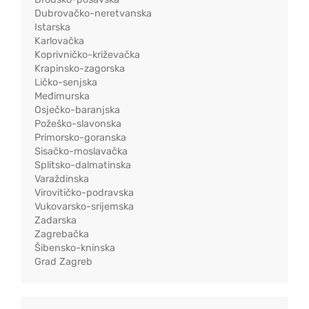
Dubrovačko-neretvanska
Istarska
Karlovačka
Koprivničko-križevačka
Krapinsko-zagorska
Ličko-senjska
Međimurska
Osječko-baranjska
Požeško-slavonska
Primorsko-goranska
Sisačko-moslavačka
Splitsko-dalmatinska
Varaždinska
Virovitičko-podravska
Vukovarsko-srijemska
Zadarska
Zagrebačka
Šibensko-kninska
Grad Zagreb