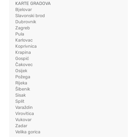
KARTE GRADOVA
Bjelovar
Slavonski brod
Dubrovnik
Zagreb
Pula
Karlovac
Koprivnica
Krapina
Gospić
Čakovec
Osijek
Požega
Rijeka
Šibenik
Sisak
Split
Varaždin
Virovitica
Vukovar
Zadar
Velika gorica