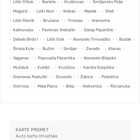
Lički Čitluk
Barlete
Kruškovac
Smiljansko Polje
Mogorić
Lički Novi
Vrebac
Medak
Oteš
Lički Ribnik
Brušane
Trnovac
Vranovine
Kalinovača
Pavlovac Vrebački
Donje Pazarište
Debelo Brdo I
Lički Osik
Novoselo Trnovačko
Budak
Široka Kula
Bužim
Smiljan
Zavođe
Klanac
Vaganac
Popovača Pazariška
Novoselo Bilajsko
Mušaluk
Kukljić
Kruščica
Kaniža Gospićka
Drenovac Radučki
Divoselo
Žabica
Podoštra
Ostrvica
Mala Plana
Bilaj
Aleksinica
Rizvanuša
KARTE PROMET
Auto karta Hrvatske