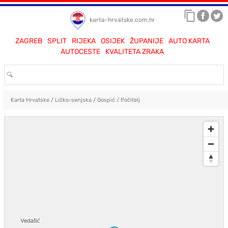
karta-hrvatske.com.hr
ZAGREB
SPLIT
RIJEKA
OSIJEK
ŽUPANIJE
AUTO KARTA
AUTOCESTE
KVALITETA ZRAKA
Karta Hrvatske
/
Ličko-senjska
/
Gospić
/
Počitelj