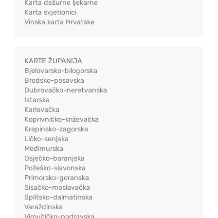
Karta dežurne ljekarne
Karta svjetionici
Vinska karta Hrvatske
KARTE ŽUPANIJA
Bjelovarsko-bilogorska
Brodsko-posavska
Dubrovačko-neretvanska
Istarska
Karlovačka
Koprivničko-križevačka
Krapinsko-zagorska
Ličko-senjska
Međimurska
Osječko-baranjska
Požeško-slavonska
Primorsko-goranska
Sisačko-moslavačka
Splitsko-dalmatinska
Varaždinska
Virovitičko-podravska