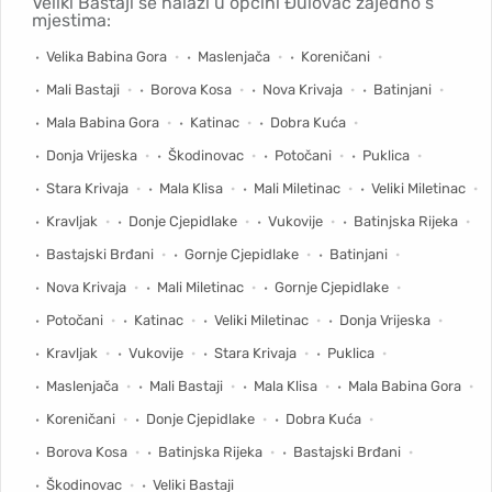
Veliki Bastaji se nalazi u općini Đulovac zajedno s
mjestima:
Velika Babina Gora
Maslenjača
Koreničani
Mali Bastaji
Borova Kosa
Nova Krivaja
Batinjani
Mala Babina Gora
Katinac
Dobra Kuća
Donja Vrijeska
Škodinovac
Potočani
Puklica
Stara Krivaja
Mala Klisa
Mali Miletinac
Veliki Miletinac
Kravljak
Donje Cjepidlake
Vukovije
Batinjska Rijeka
Bastajski Brđani
Gornje Cjepidlake
Batinjani
Nova Krivaja
Mali Miletinac
Gornje Cjepidlake
Potočani
Katinac
Veliki Miletinac
Donja Vrijeska
Kravljak
Vukovije
Stara Krivaja
Puklica
Maslenjača
Mali Bastaji
Mala Klisa
Mala Babina Gora
Koreničani
Donje Cjepidlake
Dobra Kuća
Borova Kosa
Batinjska Rijeka
Bastajski Brđani
Škodinovac
Veliki Bastaji