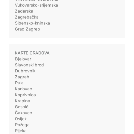
Vukovarsko-srijemska
Zadarska
Zagrebačka
Šibensko-kninska
Grad Zagreb
KARTE GRADOVA
Bjelovar
Slavonski brod
Dubrovnik
Zagreb
Pula
Karlovac
Koprivnica
Krapina
Gospić
Čakovec
Osijek
Požega
Rijeka