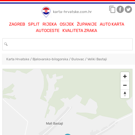
karta-hrvatske.com.hr
ZAGREB
SPLIT
RIJEKA
OSIJEK
ŽUPANIJE
AUTO KARTA
AUTOCESTE
KVALITETA ZRAKA
Karta Hrvatske
/
Bjelovarsko-bilogorska
/
Đulovac
/
Veliki Bastaji