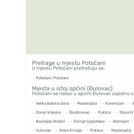
Pretrage u mjestu
Potočani
U mjestu Potočani pretražuju se:
Potočani, Potočani
Mjesta u istoj općini (Đulovac)
Potočani se nalazi u općini Đulovac zajedno s
Velika Babina Gora
Maslenjača
Koreničani
Donja Vrijeska
Škodinovac
Puklica
Stara Kr
Bastajski Brđani
Gornje Cjepidlake
Batinjani
Vukovije
Stara Krivaja
Puklica
Maslenjača