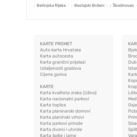
Batinjska Rijeka
Bastajski Brđani
Škodinovac
KARTE PROMET
KAR
Auto karta Hrvatske
Bjel
Karta autocesta
Bro
Karta granični prijelazi
Dub
Udaljenosti gradova
Ista
Cijene goriva
Karl
Kopr
KARTE
Kra
Karta kvaliteta zraka (Uživo)
Ličk
Karta nacionalni parkovi
Međ
Karta toplice
Osj
Karta planinarski domovi
Pož
Karta planinski vrhovi
Pri
Karta parkovi prirode
Sis
Karta dvorci i utvrde
Spli
Karta špilje i jame
Vara