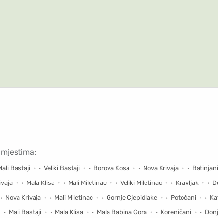
 mjestima:
Mali Bastaji
Veliki Bastaji
Borova Kosa
Nova Krivaja
Batinjani
ivaja
Mala Klisa
Mali Miletinac
Veliki Miletinac
Kravljak
D
Nova Krivaja
Mali Miletinac
Gornje Cjepidlake
Potočani
Ka
Mali Bastaji
Mala Klisa
Mala Babina Gora
Koreničani
Donj