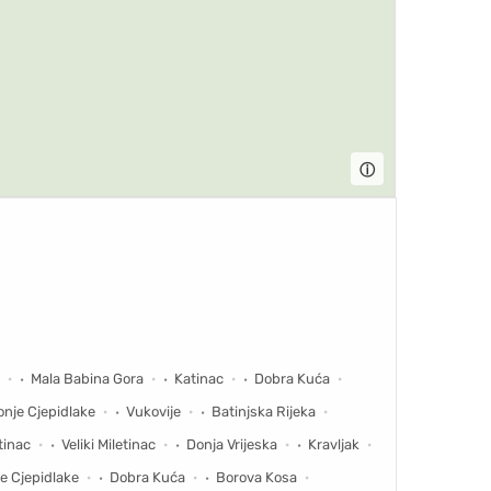
ⓘ
Mala Babina Gora
Katinac
Dobra Kuća
onje Cjepidlake
Vukovije
Batinjska Rijeka
tinac
Veliki Miletinac
Donja Vrijeska
Kravljak
e Cjepidlake
Dobra Kuća
Borova Kosa