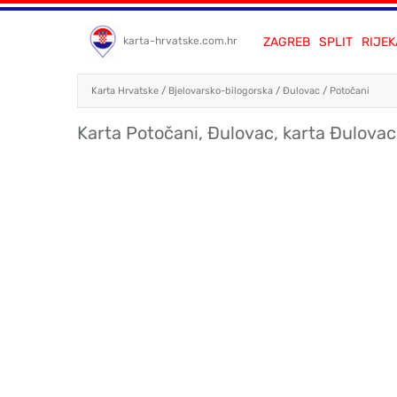
ZAGREB
SPLIT
RIJEK
karta-hrvatske.com.hr
Karta Hrvatske
/
Bjelovarsko-bilogorska
/
Đulovac
/
Potočani
Karta Potočani, Đulovac, karta Đulovac