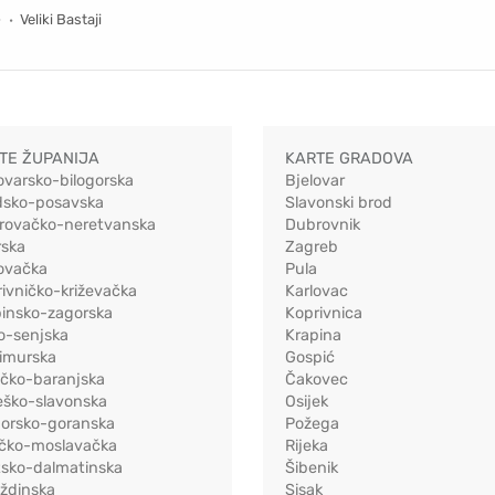
Veliki Bastaji
TE ŽUPANIJA
KARTE GRADOVA
ovarsko-bilogorska
Bjelovar
dsko-posavska
Slavonski brod
rovačko-neretvanska
Dubrovnik
rska
Zagreb
ovačka
Pula
ivničko-križevačka
Karlovac
pinsko-zagorska
Koprivnica
o-senjska
Krapina
imurska
Gospić
ečko-baranjska
Čakovec
eško-slavonska
Osijek
morsko-goranska
Požega
ačko-moslavačka
Rijeka
tsko-dalmatinska
Šibenik
ždinska
Sisak