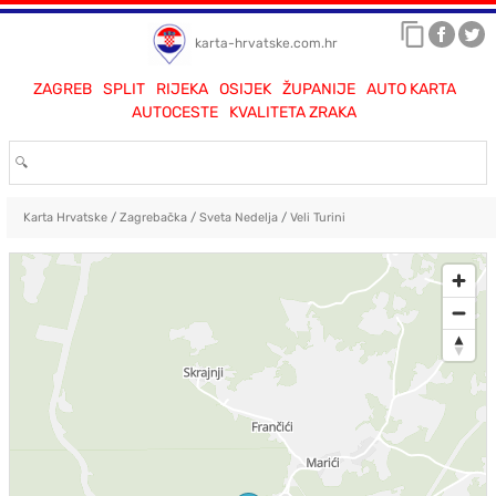
karta-hrvatske.com.hr
ZAGREB
SPLIT
RIJEKA
OSIJEK
ŽUPANIJE
AUTO KARTA
AUTOCESTE
KVALITETA ZRAKA
Karta Hrvatske
/
Zagrebačka
/
Sveta Nedelja
/
Veli Turini