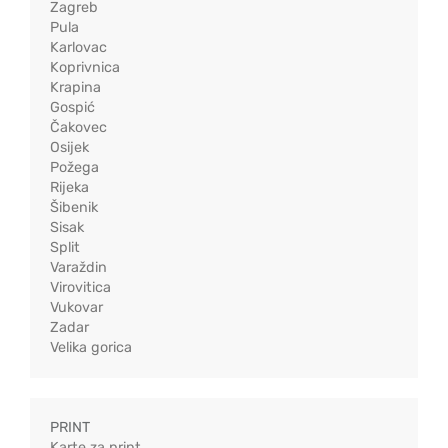
Zagreb
Pula
Karlovac
Koprivnica
Krapina
Gospić
Čakovec
Osijek
Požega
Rijeka
Šibenik
Sisak
Split
Varaždin
Virovitica
Vukovar
Zadar
Velika gorica
PRINT
Karte za print