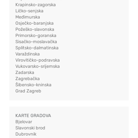
Krapinsko-zagorska
Ličko-senjska
Međimurska
Osječko-baranjska
Požeško-slavonska
Primorsko-goranska
Sisačko-moslavačka
Splitsko-dalmatinska
Varaždinska
Virovitičko-podravska
Vukovarsko-srijemska
Zadarska
Zagrebačka
Šibensko-kninska
Grad Zagreb
KARTE GRADOVA
Bjelovar
Slavonski brod
Dubrovnik