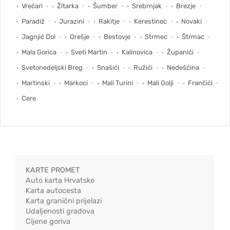
Vrećari
Žitarka
Šumber
Srebrnjak
Brezje
Paradiž
Jurazini
Rakitje
Kerestinec
Novaki
Jagnjić Dol
Orešje
Bestovje
Strmec
Štrmac
Mala Gorica
Sveti Martin
Kalinovica
Županići
Svetonedeljski Breg
Snašići
Ružići
Nedešćina
Martinski
Markoci
Mali Turini
Mali Golji
Frančići
Cere
KARTE PROMET
Auto karta Hrvatske
Karta autocesta
Karta granični prijelazi
Udaljenosti gradova
Cijene goriva