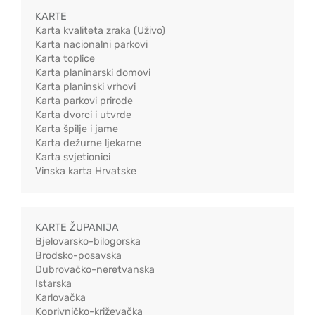
KARTE
Karta kvaliteta zraka (Uživo)
Karta nacionalni parkovi
Karta toplice
Karta planinarski domovi
Karta planinski vrhovi
Karta parkovi prirode
Karta dvorci i utvrde
Karta špilje i jame
Karta dežurne ljekarne
Karta svjetionici
Vinska karta Hrvatske
KARTE ŽUPANIJA
Bjelovarsko-bilogorska
Brodsko-posavska
Dubrovačko-neretvanska
Istarska
Karlovačka
Koprivničko-križevačka