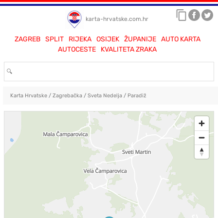
karta-hrvatske.com.hr
ZAGREB
SPLIT
RIJEKA
OSIJEK
ŽUPANIJE
AUTO KARTA
AUTOCESTE
KVALITETA ZRAKA
Karta Hrvatske
/
Zagrebačka
/
Sveta Nedelja
/
Paradiž