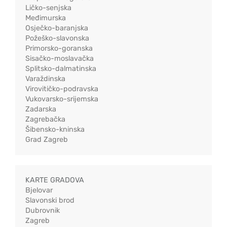
Ličko-senjska
Međimurska
Osječko-baranjska
Požeško-slavonska
Primorsko-goranska
Sisačko-moslavačka
Splitsko-dalmatinska
Varaždinska
Virovitičko-podravska
Vukovarsko-srijemska
Zadarska
Zagrebačka
Šibensko-kninska
Grad Zagreb
KARTE GRADOVA
Bjelovar
Slavonski brod
Dubrovnik
Zagreb