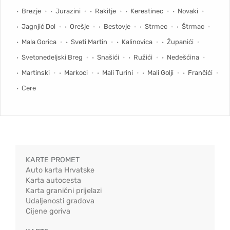
Brezje
Jurazini
Rakitje
Kerestinec
Novaki
Jagnjić Dol
Orešje
Bestovje
Strmec
Štrmac
Mala Gorica
Sveti Martin
Kalinovica
Županići
Svetonedeljski Breg
Snašići
Ružići
Nedešćina
Martinski
Markoci
Mali Turini
Mali Golji
Frančići
Cere
KARTE PROMET
Auto karta Hrvatske
Karta autocesta
Karta granični prijelazi
Udaljenosti gradova
Cijene goriva