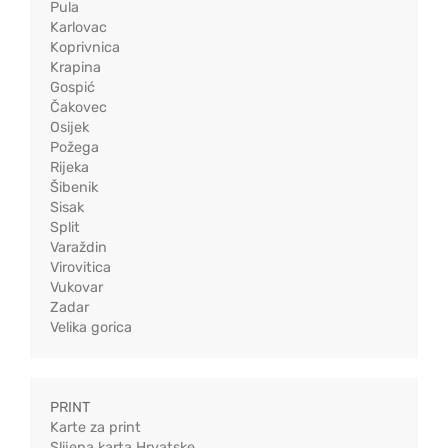
Pula
Karlovac
Koprivnica
Krapina
Gospić
Čakovec
Osijek
Požega
Rijeka
Šibenik
Sisak
Split
Varaždin
Virovitica
Vukovar
Zadar
Velika gorica
PRINT
Karte za print
Slijepa karta Hrvatske