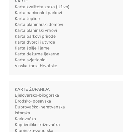
KARTE
Karta kvaliteta zraka (Uživo)
Karta nacionalni parkovi
Karta toplice
Karta planinarski domovi
Karta planinski vrhovi
Karta parkovi prirode
Karta dvorci i utvrde
Karta špilje i jame
Karta dežurne ljekarne
Karta svjetionici
Vinska karta Hrvatske
KARTE ŽUPANIJA
Bjelovarsko-bilogorska
Brodsko-posavska
Dubrovačko-neretvanska
Istarska
Karlovačka
Koprivničko-križevačka
Krapinsko-zagorska