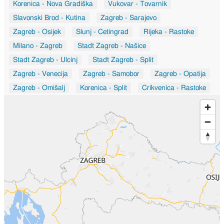
Korenica - Nova Gradiška
Vukovar - Tovarnik
Slavonski Brod - Kutina
Zagreb - Sarajevo
Zagreb - Osijek
Slunj - Cetingrad
Rijeka - Rastoke
Milano - Zagreb
Stadt Zagreb - Našice
Stadt Zagreb - Ulcinj
Stadt Zagreb - Split
Zagreb - Venecija
Zagreb - Samobor
Zagreb - Opatija
Zagreb - Omišalj
Korenica - Split
Crikvenica - Rastoke
Макарска - Laibach
Zagreb - Sukošan
Zagreb - Rastoke
Zagreb - Dvorce
Zagreb - Slavonski Brod
Град Загреб - Сплит
Ogulin - Sarajevo
Rab - Zagreb
Zagreb - Zadar
Град Загреб - Chandivali
Град Загреб - Ashok Vihar
Osijek - Slunj