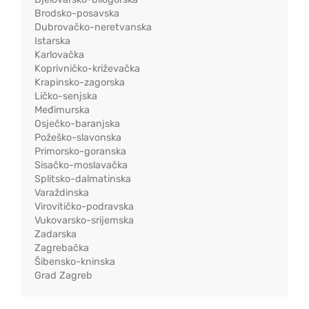
Brodsko-posavska
Dubrovačko-neretvanska
Istarska
Karlovačka
Koprivničko-križevačka
Krapinsko-zagorska
Ličko-senjska
Međimurska
Osječko-baranjska
Požeško-slavonska
Primorsko-goranska
Sisačko-moslavačka
Splitsko-dalmatinska
Varaždinska
Virovitičko-podravska
Vukovarsko-srijemska
Zadarska
Zagrebačka
Šibensko-kninska
Grad Zagreb