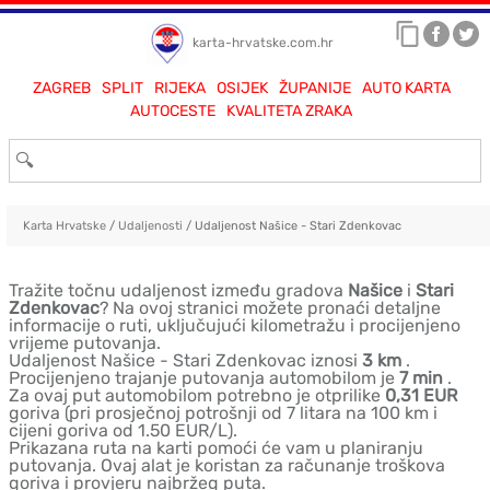
karta-hrvatske.com.hr
ZAGREB
SPLIT
RIJEKA
OSIJEK
ŽUPANIJE
AUTO KARTA
AUTOCESTE
KVALITETA ZRAKA
Karta Hrvatske
/
Udaljenosti
/ Udaljenost Našice - Stari Zdenkovac
Tražite točnu udaljenost između gradova
Našice
i
Stari
Zdenkovac
? Na ovoj stranici možete pronaći detaljne
informacije o ruti, uključujući kilometražu i procijenjeno
vrijeme putovanja.
Udaljenost Našice - Stari Zdenkovac iznosi
3 km
.
Procijenjeno trajanje putovanja automobilom je
7 min
.
Za ovaj put automobilom potrebno je otprilike
0,31 EUR
goriva (pri prosječnoj potrošnji od 7 litara na 100 km i
cijeni goriva od 1.50 EUR/L).
Prikazana ruta na karti pomoći će vam u planiranju
putovanja. Ovaj alat je koristan za računanje troškova
goriva i provjeru najbržeg puta.