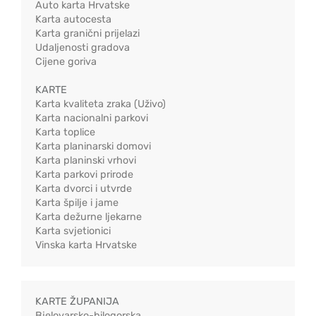
Auto karta Hrvatske
Karta autocesta
Karta granični prijelazi
Udaljenosti gradova
Cijene goriva
KARTE
Karta kvaliteta zraka (Uživo)
Karta nacionalni parkovi
Karta toplice
Karta planinarski domovi
Karta planinski vrhovi
Karta parkovi prirode
Karta dvorci i utvrde
Karta špilje i jame
Karta dežurne ljekarne
Karta svjetionici
Vinska karta Hrvatske
KARTE ŽUPANIJA
Bjelovarsko-bilogorska