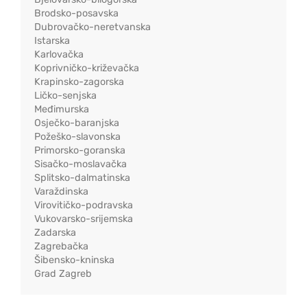
Brodsko-posavska
Dubrovačko-neretvanska
Istarska
Karlovačka
Koprivničko-križevačka
Krapinsko-zagorska
Ličko-senjska
Međimurska
Osječko-baranjska
Požeško-slavonska
Primorsko-goranska
Sisačko-moslavačka
Splitsko-dalmatinska
Varaždinska
Virovitičko-podravska
Vukovarsko-srijemska
Zadarska
Zagrebačka
Šibensko-kninska
Grad Zagreb