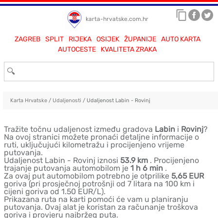
karta-hrvatske.com.hr
ZAGREB
SPLIT
RIJEKA
OSIJEK
ŽUPANIJE
AUTO KARTA
AUTOCESTE
KVALITETA ZRAKA
Karta Hrvatske
/
Udaljenosti
/ Udaljenost Labin - Rovinj
Tražite točnu udaljenost između gradova
Labin
i
Rovinj
?
Na ovoj stranici možete pronaći detaljne informacije o
ruti, uključujući kilometražu i procijenjeno vrijeme
putovanja.
Udaljenost Labin - Rovinj iznosi
53.9 km
. Procijenjeno
trajanje putovanja automobilom je
1 h 6 min
.
Za ovaj put automobilom potrebno je otprilike
5,65 EUR
goriva (pri prosječnoj potrošnji od 7 litara na 100 km i
cijeni goriva od 1.50 EUR/L).
Prikazana ruta na karti pomoći će vam u planiranju
putovanja. Ovaj alat je koristan za računanje troškova
goriva i provjeru najbržeg puta.