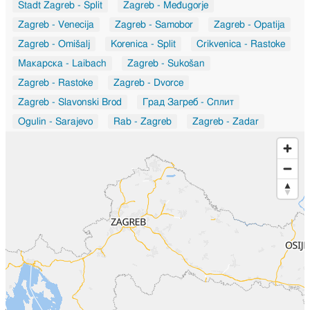
Stadt Zagreb - Split
Zagreb - Međugorje
Zagreb - Venecija
Zagreb - Samobor
Zagreb - Opatija
Zagreb - Omišalj
Korenica - Split
Crikvenica - Rastoke
Макарска - Laibach
Zagreb - Sukošan
Zagreb - Rastoke
Zagreb - Dvorce
Zagreb - Slavonski Brod
Град Загреб - Сплит
Ogulin - Sarajevo
Rab - Zagreb
Zagreb - Zadar
Град Загреб - Chandivali
Град Загреб - Ashok Vihar
Osijek - Slunj
Koprivnica - Slavonski Brod
Rijeka - Split
Zagreb - Našice
Zagreb - Sveti Martin na Muri
Duga Resa - Buzet
Municipality of Povljana - Karlovac
Zagreb - Nova Gradiška
Osijek - Vinkovci
Zagreb - Pozega
Mirlović Zagora - Kaštela
Oprisavci - Dalj
Dalj - Osijek