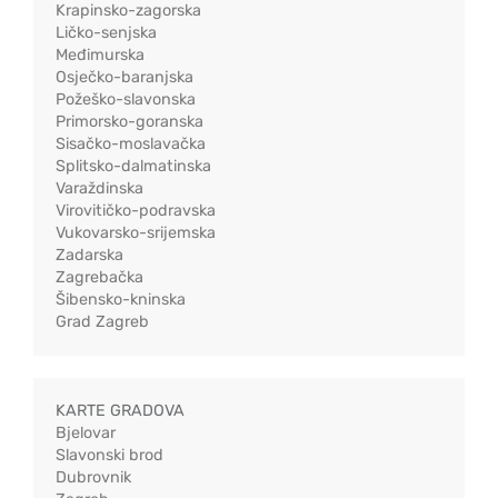
Krapinsko-zagorska
Ličko-senjska
Međimurska
Osječko-baranjska
Požeško-slavonska
Primorsko-goranska
Sisačko-moslavačka
Splitsko-dalmatinska
Varaždinska
Virovitičko-podravska
Vukovarsko-srijemska
Zadarska
Zagrebačka
Šibensko-kninska
Grad Zagreb
KARTE GRADOVA
Bjelovar
Slavonski brod
Dubrovnik