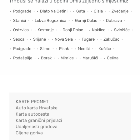
Trnbusi se nalazi u općini Omiš zajedno s mjestima:
Podgrađe
Blato Na Cetini
Gata
Čisla
Zvečanje
Stanići
Lokva Rogoznica
Gornji Dolac
Dubrava
Ostrvica
Kostanje
Donji Dolac
Naklice
Svinišće
Seoca
Srijane
Nova Sela
Tugare
Zakučac
Podgrađe
Slime
Pisak
Medići
Kučiće
Podašpilje
Borak
Mimice
Marušići
Čelina
KARTE PROMET
Auto karta Hrvatske
Karta autocesta
Karta granični prijelazi
Udaljenosti gradova
Cijene goriva