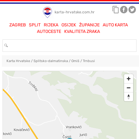
karta-hrvatske.com.hr
ZAGREB
SPLIT
RIJEKA
OSIJEK
ŽUPANIJE
AUTO KARTA
AUTOCESTE
KVALITETA ZRAKA
Karta Hrvatske
/
Splitsko-dalmatinska
/
Omiš
/
Trnbusi