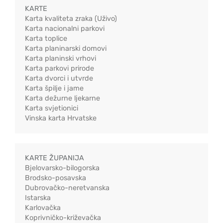
KARTE
Karta kvaliteta zraka (Uživo)
Karta nacionalni parkovi
Karta toplice
Karta planinarski domovi
Karta planinski vrhovi
Karta parkovi prirode
Karta dvorci i utvrde
Karta špilje i jame
Karta dežurne ljekarne
Karta svjetionici
Vinska karta Hrvatske
KARTE ŽUPANIJA
Bjelovarsko-bilogorska
Brodsko-posavska
Dubrovačko-neretvanska
Istarska
Karlovačka
Koprivničko-križevačka