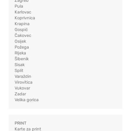
Zagreb
Pula
Karlovac
Koprivnica
Krapina
Gospić
Čakovec
Osijek
Požega
Rijeka
Šibenik
Sisak
Split
Varaždin
Virovitica
Vukovar
Zadar
Velika gorica
PRINT
Karte za print