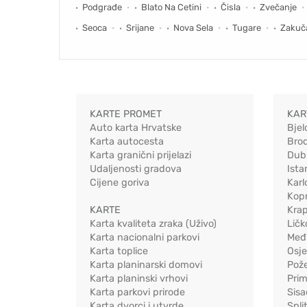
Podgrađe
Blato Na Cetini
Čisla
Zvečanje
Seoca
Srijane
Nova Sela
Tugare
Zakuč
KARTE PROMET
KAR
Auto karta Hrvatske
Bjel
Karta autocesta
Bro
Karta granični prijelazi
Dub
Udaljenosti gradova
Ista
Cijene goriva
Karl
Kopr
KARTE
Kra
Karta kvaliteta zraka (Uživo)
Ličk
Karta nacionalni parkovi
Međ
Karta toplice
Osj
Karta planinarski domovi
Pož
Karta planinski vrhovi
Pri
Karta parkovi prirode
Sis
Karta dvorci i utvrde
Spli