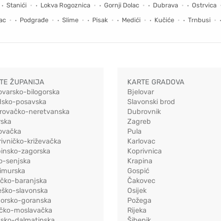
Stanići
Lokva Rogoznica
Gornji Dolac
Dubrava
Ostrvica
ac
Podgrađe
Slime
Pisak
Medići
Kučiće
Trnbusi
TE ŽUPANIJA
KARTE GRADOVA
ovarsko-bilogorska
Bjelovar
dsko-posavska
Slavonski brod
rovačko-neretvanska
Dubrovnik
rska
Zagreb
ovačka
Pula
ivničko-križevačka
Karlovac
pinsko-zagorska
Koprivnica
o-senjska
Krapina
imurska
Gospić
ečko-baranjska
Čakovec
eško-slavonska
Osijek
morsko-goranska
Požega
ačko-moslavačka
Rijeka
tsko-dalmatinska
Šibenik