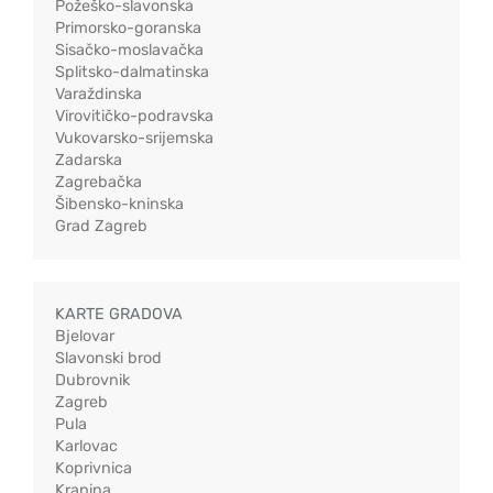
Požeško-slavonska
Primorsko-goranska
Sisačko-moslavačka
Splitsko-dalmatinska
Varaždinska
Virovitičko-podravska
Vukovarsko-srijemska
Zadarska
Zagrebačka
Šibensko-kninska
Grad Zagreb
KARTE GRADOVA
Bjelovar
Slavonski brod
Dubrovnik
Zagreb
Pula
Karlovac
Koprivnica
Krapina