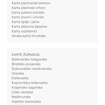
Karta planinarski domovi
Karta planinski vrhovi
Karta parkovi prirode
Karta dvorci i utvrde
Karta špilje i jame
Karta dežurne ljekarne
Karta svjetionici
Vinska karta Hrvatske
KARTE ŽUPANIJA
Bjelovarsko-bilogorska
Brodsko-posavska
Dubrovačko-neretvanska
Istarska
Karlovačka
Koprivničko-križevačka
Krapinsko-zagorska
Ličko-senjska
Međimurska
Osječko-baranjska