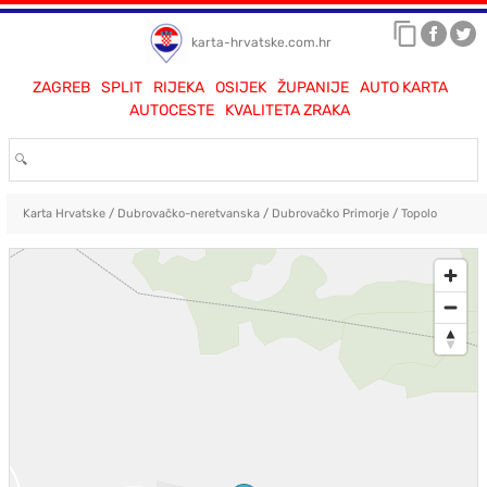
karta-hrvatske.com.hr
ZAGREB
SPLIT
RIJEKA
OSIJEK
ŽUPANIJE
AUTO KARTA
AUTOCESTE
KVALITETA ZRAKA
Karta Hrvatske
/
Dubrovačko-neretvanska
/
Dubrovačko Primorje
/
Topolo