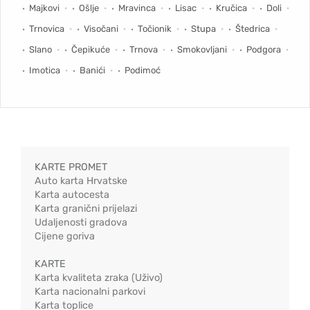
Majkovi
Ošlje
Mravinca
Lisac
Kručica
Doli
Trnovica
Visočani
Točionik
Stupa
Štedrica
Slano
Čepikuće
Trnova
Smokovljani
Podgora
Imotica
Banići
Podimoć
KARTE PROMET
Auto karta Hrvatske
Karta autocesta
Karta granični prijelazi
Udaljenosti gradova
Cijene goriva
KARTE
Karta kvaliteta zraka (Uživo)
Karta nacionalni parkovi
Karta toplice