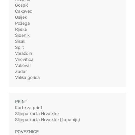
Gospić
Čakovec
Osijek
Požega
Rijeka
Šibenik
Sisak
Split
Varaždin
Virovitica
Vukovar
Zadar
Velika gorica
PRINT
Karte za print
Slijepa karta Hrvatske
Slijepa karta Hrvatske (županije)
POVEZNICE