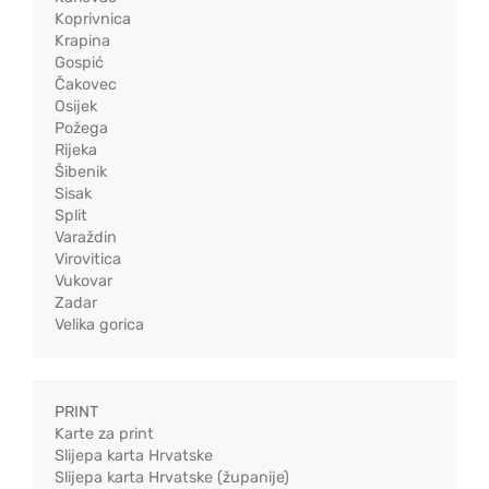
Koprivnica
Krapina
Gospić
Čakovec
Osijek
Požega
Rijeka
Šibenik
Sisak
Split
Varaždin
Virovitica
Vukovar
Zadar
Velika gorica
PRINT
Karte za print
Slijepa karta Hrvatske
Slijepa karta Hrvatske (županije)