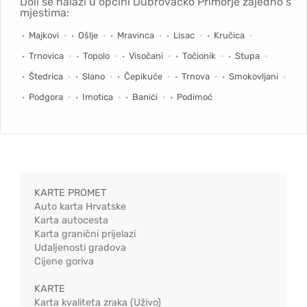
Doli se nalazi u općini Dubrovačko Primorje zajedno s
mjestima:
Majkovi
Ošlje
Mravinca
Lisac
Kručica
Trnovica
Topolo
Visočani
Točionik
Stupa
Štedrica
Slano
Čepikuće
Trnova
Smokovljani
Podgora
Imotica
Banići
Podimoć
KARTE PROMET
Auto karta Hrvatske
Karta autocesta
Karta granični prijelazi
Udaljenosti gradova
Cijene goriva
KARTE
Karta kvaliteta zraka (Uživo)