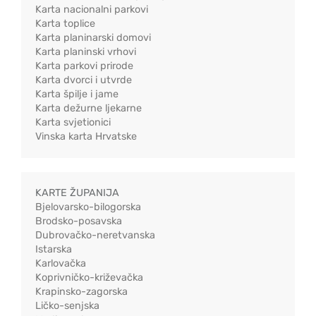
Karta nacionalni parkovi
Karta toplice
Karta planinarski domovi
Karta planinski vrhovi
Karta parkovi prirode
Karta dvorci i utvrde
Karta špilje i jame
Karta dežurne ljekarne
Karta svjetionici
Vinska karta Hrvatske
KARTE ŽUPANIJA
Bjelovarsko-bilogorska
Brodsko-posavska
Dubrovačko-neretvanska
Istarska
Karlovačka
Koprivničko-križevačka
Krapinsko-zagorska
Ličko-senjska