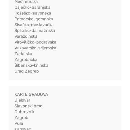
Međimurska
Osječko-baranjska
Požeško-slavonska
Primorsko-goranska
Sisačko-moslavačka
Splitsko-dalmatinska
Varaždinska
Virovitičko-podravska
Vukovarsko-srijemska
Zadarska
Zagrebačka
Šibensko-kninska
Grad Zagreb
KARTE GRADOVA
Bjelovar
Slavonski brod
Dubrovnik
Zagreb
Pula
Karlovac