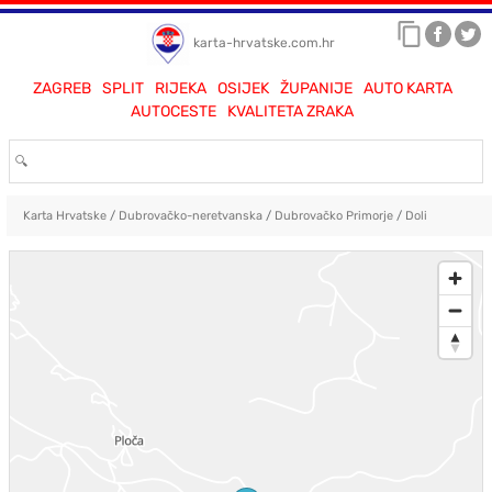
karta-hrvatske.com.hr
ZAGREB
SPLIT
RIJEKA
OSIJEK
ŽUPANIJE
AUTO KARTA
AUTOCESTE
KVALITETA ZRAKA
Karta Hrvatske
/
Dubrovačko-neretvanska
/
Dubrovačko Primorje
/
Doli