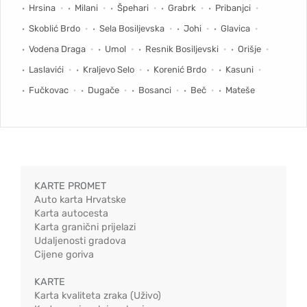
Hrsina
Milani
Špehari
Grabrk
Pribanjci
Skoblić Brdo
Sela Bosiljevska
Johi
Glavica
Vodena Draga
Umol
Resnik Bosiljevski
Orišje
Laslavići
Kraljevo Selo
Korenić Brdo
Kasuni
Fučkovac
Dugače
Bosanci
Beč
Mateše
KARTE PROMET
Auto karta Hrvatske
Karta autocesta
Karta granični prijelazi
Udaljenosti gradova
Cijene goriva
KARTE
Karta kvaliteta zraka (Uživo)