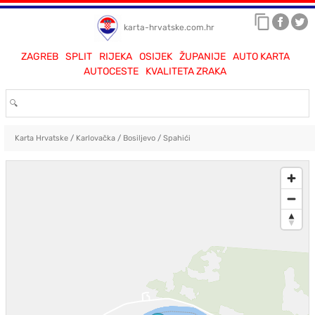
karta-hrvatske.com.hr
ZAGREB
SPLIT
RIJEKA
OSIJEK
ŽUPANIJE
AUTO KARTA
AUTOCESTE
KVALITETA ZRAKA
Karta Hrvatske
/
Karlovačka
/
Bosiljevo
/
Spahići