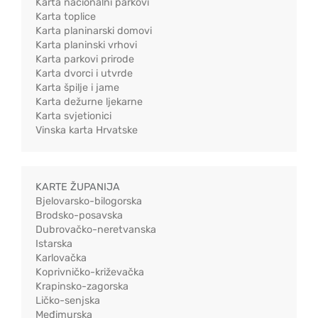
Karta nacionalni parkovi
Karta toplice
Karta planinarski domovi
Karta planinski vrhovi
Karta parkovi prirode
Karta dvorci i utvrde
Karta špilje i jame
Karta dežurne ljekarne
Karta svjetionici
Vinska karta Hrvatske
KARTE ŽUPANIJA
Bjelovarsko-bilogorska
Brodsko-posavska
Dubrovačko-neretvanska
Istarska
Karlovačka
Koprivničko-križevačka
Krapinsko-zagorska
Ličko-senjska
Međimurska