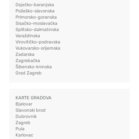
Osječko-baranjska
Požeško-slavonska
Primorsko-goranska
Sisačko-moslavačka
Splitsko-dalmatinska
Varaždinska
Virovitičko-podravska
Vukovarsko-srijemska
Zadarska
Zagrebačka
Šibensko-kninska
Grad Zagreb
KARTE GRADOVA
Bjelovar
Slavonski brod
Dubrovnik
Zagreb
Pula
Karlovac