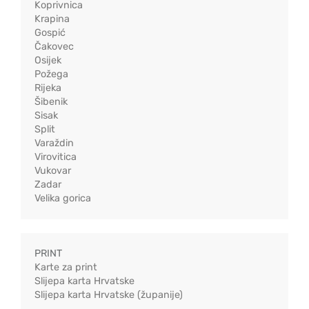
Koprivnica
Krapina
Gospić
Čakovec
Osijek
Požega
Rijeka
Šibenik
Sisak
Split
Varaždin
Virovitica
Vukovar
Zadar
Velika gorica
PRINT
Karte za print
Slijepa karta Hrvatske
Slijepa karta Hrvatske (županije)