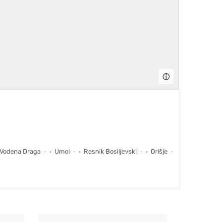
ⓘ
Vodena Draga
Umol
Resnik Bosiljevski
Orišje