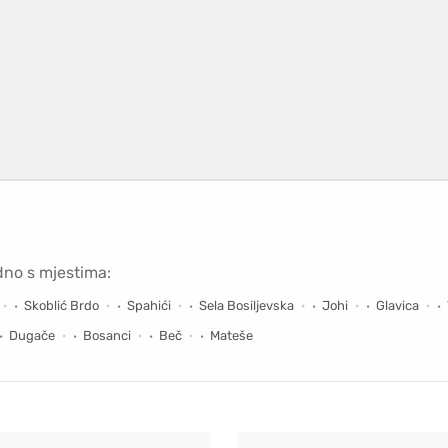
dno s mjestima:
Skoblić Brdo
Spahići
Sela Bosiljevska
Johi
Glavica
Dugače
Bosanci
Beč
Mateše