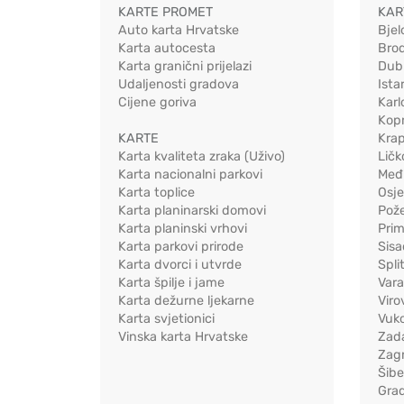
KARTE PROMET
KAR
Auto karta Hrvatske
Bjel
Karta autocesta
Bro
Karta granični prijelazi
Dub
Udaljenosti gradova
Ista
Cijene goriva
Karl
Kopr
KARTE
Kra
Karta kvaliteta zraka (Uživo)
Ličk
Karta nacionalni parkovi
Međ
Karta toplice
Osj
Karta planinarski domovi
Pož
Karta planinski vrhovi
Pri
Karta parkovi prirode
Sis
Karta dvorci i utvrde
Spli
Karta špilje i jame
Vara
Karta dežurne ljekarne
Viro
Karta svjetionici
Vuko
Vinska karta Hrvatske
Zad
Zag
Šib
Gra