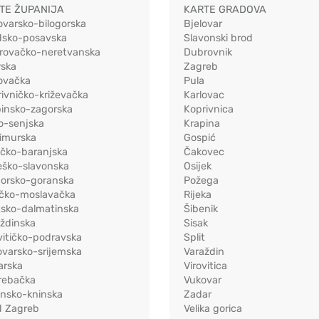
TE ŽUPANIJA
KARTE GRADOVA
ovarsko-bilogorska
Bjelovar
dsko-posavska
Slavonski brod
rovačko-neretvanska
Dubrovnik
rska
Zagreb
ovačka
Pula
ivničko-križevačka
Karlovac
pinsko-zagorska
Koprivnica
o-senjska
Krapina
imurska
Gospić
ečko-baranjska
Čakovec
eško-slavonska
Osijek
morsko-goranska
Požega
ačko-moslavačka
Rijeka
tsko-dalmatinska
Šibenik
ždinska
Sisak
vitičko-podravska
Split
varsko-srijemska
Varaždin
arska
Virovitica
rebačka
Vukovar
ensko-kninska
Zadar
d Zagreb
Velika gorica