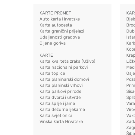
KARTE PROMET
KAR
Auto karta Hrvatske
Bjel
Karta autocesta
Bro
Karta granični prijelazi
Dub
Udaljenosti gradova
Ista
Cijene goriva
Karl
Kopr
KARTE
Kra
Karta kvaliteta zraka (Uživo)
Ličk
Karta nacionalni parkovi
Međ
Karta toplice
Osj
Karta planinarski domovi
Pož
Karta planinski vrhovi
Pri
Karta parkovi prirode
Sis
Karta dvorci i utvrde
Spli
Karta špilje i jame
Vara
Karta dežurne ljekarne
Viro
Karta svjetionici
Vuko
Vinska karta Hrvatske
Zad
Zag
Šib