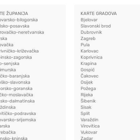
TE ŽUPANIJA
KARTE GRADOVA
ovarsko-bilogorska
Bjelovar
dsko-posavska
Slavonski brod
rovačko-neretvanska
Dubrovnik
rska
Zagreb
ovačka
Pula
ivničko-križevačka
Karlovac
pinsko-zagorska
Koprivnica
o-senjska
Krapina
imurska
Gospić
ečko-baranjska
Čakovec
eško-slavonska
Osijek
morsko-goranska
Požega
ačko-moslavačka
Rijeka
tsko-dalmatinska
Šibenik
ždinska
Sisak
vitičko-podravska
Split
varsko-srijemska
Varaždin
arska
Virovitica
rebačka
Vukovar
ensko-kninska
Zadar