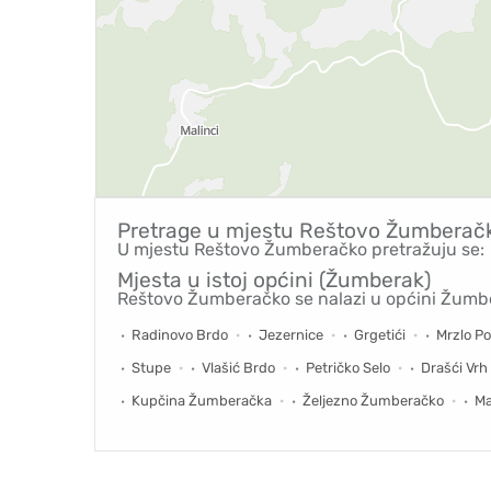
Pretrage u mjestu
Reštovo Žumberač
U mjestu Reštovo Žumberačko pretražuju se:
Mjesta u istoj općini (Žumberak)
Reštovo Žumberačko se nalazi u općini Žumbe
Radinovo Brdo
Jezernice
Grgetići
Mrzlo P
Stupe
Vlašić Brdo
Petričko Selo
Drašći Vrh
Kupčina Žumberačka
Željezno Žumberačko
Ma