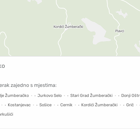
ko
rak zajedno s mjestima:
olje Žumberačko
Jurkovo Selo
Stari Grad Žumberački
Donji Oštr
Kostanjevac
Sošice
Cernik
Kordići Žumberački
Grič
rkušići