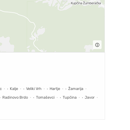
ⓘ
c
Kalje
Veliki Vrh
Hartje
Žamarija
Radinovo Brdo
Tomaševci
Tupčina
Javor