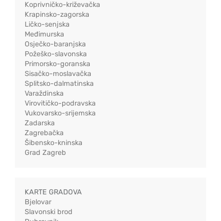
Koprivničko-križevačka
Krapinsko-zagorska
Ličko-senjska
Međimurska
Osječko-baranjska
Požeško-slavonska
Primorsko-goranska
Sisačko-moslavačka
Splitsko-dalmatinska
Varaždinska
Virovitičko-podravska
Vukovarsko-srijemska
Zadarska
Zagrebačka
Šibensko-kninska
Grad Zagreb
KARTE GRADOVA
Bjelovar
Slavonski brod