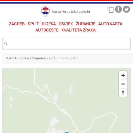
karta-hrvatske.com.hr
ZAGREB
SPLIT
RIJEKA
OSIJEK
ŽUPANIJE
AUTO KARTA
AUTOCESTE
KVALITETA ZRAKA
Karta Hrvatske
/
Zagrebačka
/
Žumberak
/
Grič