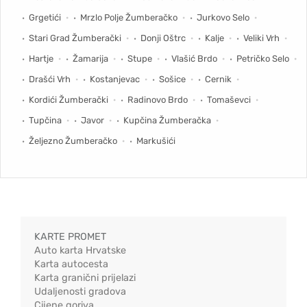
Grgetići
Mrzlo Polje Žumberačko
Jurkovo Selo
Stari Grad Žumberački
Donji Oštrc
Kalje
Veliki Vrh
Hartje
Žamarija
Stupe
Vlašić Brdo
Petričko Selo
Drašći Vrh
Kostanjevac
Sošice
Cernik
Kordići Žumberački
Radinovo Brdo
Tomaševci
Tupčina
Javor
Kupčina Žumberačka
Željezno Žumberačko
Markušići
KARTE PROMET
Auto karta Hrvatske
Karta autocesta
Karta granični prijelazi
Udaljenosti gradova
Cijene goriva