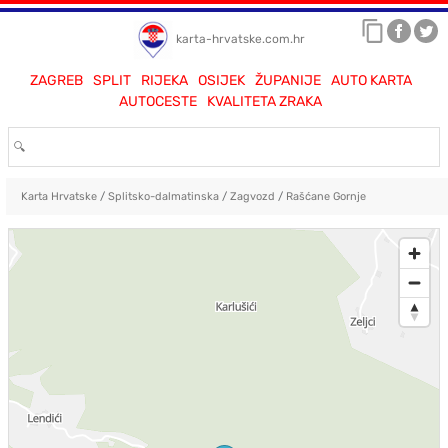
karta-hrvatske.com.hr
ZAGREB
SPLIT
RIJEKA
OSIJEK
ŽUPANIJE
AUTO KARTA
AUTOCESTE
KVALITETA ZRAKA
Karta Hrvatske
/
Splitsko-dalmatinska
/
Zagvozd
/
Rašćane Gornje