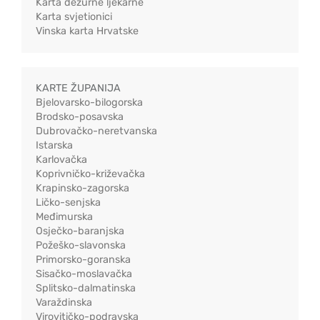
Karta dežurne ljekarne
Karta svjetionici
Vinska karta Hrvatske
KARTE ŽUPANIJA
Bjelovarsko-bilogorska
Brodsko-posavska
Dubrovačko-neretvanska
Istarska
Karlovačka
Koprivničko-križevačka
Krapinsko-zagorska
Ličko-senjska
Međimurska
Osječko-baranjska
Požeško-slavonska
Primorsko-goranska
Sisačko-moslavačka
Splitsko-dalmatinska
Varaždinska
Virovitičko-podravska