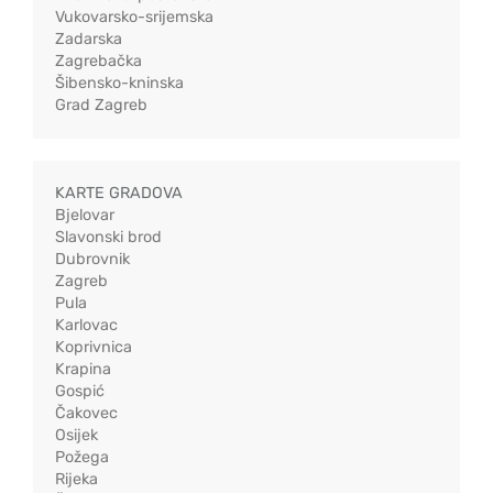
Vukovarsko-srijemska
Zadarska
Zagrebačka
Šibensko-kninska
Grad Zagreb
KARTE GRADOVA
Bjelovar
Slavonski brod
Dubrovnik
Zagreb
Pula
Karlovac
Koprivnica
Krapina
Gospić
Čakovec
Osijek
Požega
Rijeka