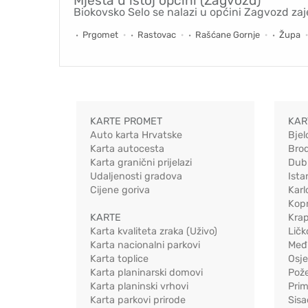
Mjesta u istoj općini (Zagvozd)
Biokovsko Selo se nalazi u općini Zagvozd za
Prgomet
Rastovac
Rašćane Gornje
Župa
KARTE PROMET
KAR
Auto karta Hrvatske
Bjel
Karta autocesta
Bro
Karta granični prijelazi
Dub
Udaljenosti gradova
Ista
Cijene goriva
Karl
Kopr
KARTE
Kra
Karta kvaliteta zraka (Uživo)
Ličk
Karta nacionalni parkovi
Međ
Karta toplice
Osj
Karta planinarski domovi
Pož
Karta planinski vrhovi
Pri
Karta parkovi prirode
Sis