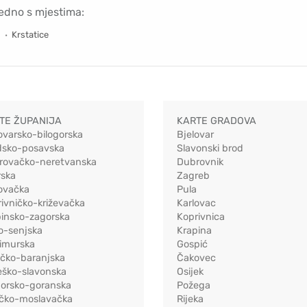
jedno s mjestima:
Krstatice
TE ŽUPANIJA
KARTE GRADOVA
ovarsko-bilogorska
Bjelovar
dsko-posavska
Slavonski brod
rovačko-neretvanska
Dubrovnik
rska
Zagreb
ovačka
Pula
ivničko-križevačka
Karlovac
pinsko-zagorska
Koprivnica
o-senjska
Krapina
imurska
Gospić
ečko-baranjska
Čakovec
eško-slavonska
Osijek
morsko-goranska
Požega
ačko-moslavačka
Rijeka